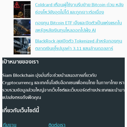
Coldcard เตือนผู้ใช้งานรีบย้าย Bitcoin ด่วน หลัง
ช่องโหว่ยังอุดไม่ได้ และถูกเจาะต่อเนื่อง
กองทุน Bitcoin ETF เจ๊งและปิดตัวเป็นแห่งแรกใน
สหรัฐหลังเงินทุนไหลออกไปฝั่ง AI
BlackRock ลุยเปิดตัว Tokenized สำหรับกองทุน
ตลาดเงินยุโรปมูลค่า 3.11 แสนล้านดอลลาร์
เป้าหมายของเรา
Siam Blockchain มุ่งมั่นที่จะช่วยนำเสนอสารเกี่ยวกับ
Cryptocurrency และเทคโนโลยีบล็อกเชนเพื่อคนไทย ในภาษาไทย เรา
รวบรวมข้อมูลส่วนใหญ่จากเว็บไซต์และเว็บบอร์ดต่างประเทศและนำมา
แปลส่งตรงถึงฟีดคุณ
เกี่ยวกับเว็บไซต์นี้
ทีมงาน
ติดต่อเรา