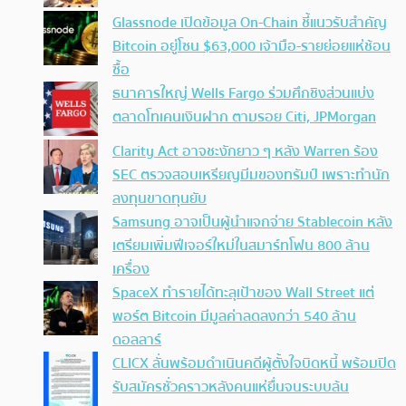
Glassnode เปิดข้อมูล On-Chain ชี้แนวรับสำคัญ
Bitcoin อยู่โซน $63,000 เจ้ามือ-รายย่อยแห่ช้อน
ซื้อ
ธนาคารใหญ่ Wells Fargo ร่วมศึกชิงส่วนแบ่ง
ตลาดโทเคนเงินฝาก ตามรอย Citi, JPMorgan
Clarity Act อาจชะงักยาว ๆ หลัง Warren ร้อง
SEC ตรวจสอบเหรียญมีมของทรัมป์ เพราะทำนัก
ลงทุนขาดทุนยับ
Samsung อาจเป็นผู้นำแจกจ่าย Stablecoin หลัง
เตรียมเพิ่มฟีเจอร์ใหม่ในสมาร์ทโฟน 800 ล้าน
เครื่อง
SpaceX ทำรายได้ทะลุเป้าของ Wall Street แต่
พอร์ต Bitcoin มีมูลค่าลดลงกว่า 540 ล้าน
ดอลลาร์
CLICX ลั่นพร้อมดำเนินคดีผู้ตั้งใจบิดหนี้ พร้อมปิด
รับสมัครชั่วคราวหลังคนแห่ยื่นจนระบบล้น