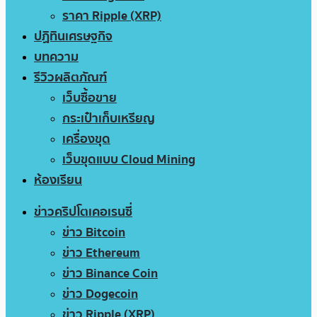
ราคา Ripple (XRP)
ปฏิทินเศรษฐกิจ
บทความ
รีวิวผลิตภัณฑ์
เว็บซื้อขาย
กระเป๋าเก็บเหรียญ
เครื่องขุด
เว็บขุดแบบ Cloud Mining
ห้องเรียน
ข่าวคริปโตเคอเรนซี่
ข่าว Bitcoin
ข่าว Ethereum
ข่าว Binance Coin
ข่าว Dogecoin
ข่าว Ripple (XRP)