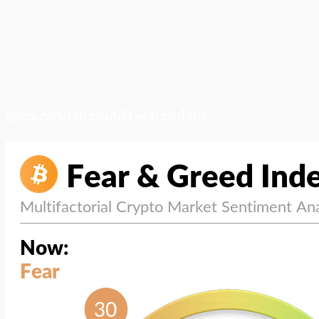
สภาวะตลาด (ความกลัว vs ความโลภ)