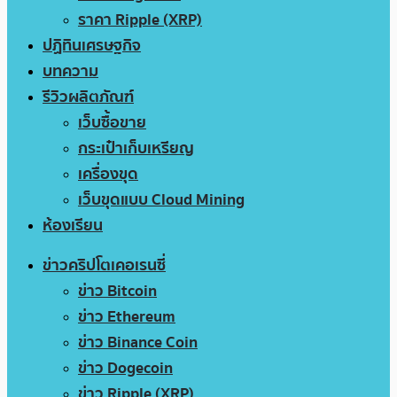
ราคา Ripple (XRP)
ปฏิทินเศรษฐกิจ
บทความ
รีวิวผลิตภัณฑ์
เว็บซื้อขาย
กระเป๋าเก็บเหรียญ
เครื่องขุด
เว็บขุดแบบ Cloud Mining
ห้องเรียน
ข่าวคริปโตเคอเรนซี่
ข่าว Bitcoin
ข่าว Ethereum
ข่าว Binance Coin
ข่าว Dogecoin
ข่าว Ripple (XRP)