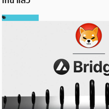
Inu แล้ว
ข่าวคริปโตเคอเรนซี่