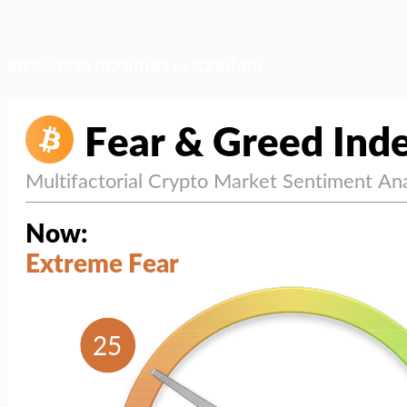
สภาวะตลาด (ความกลัว vs ความโลภ)