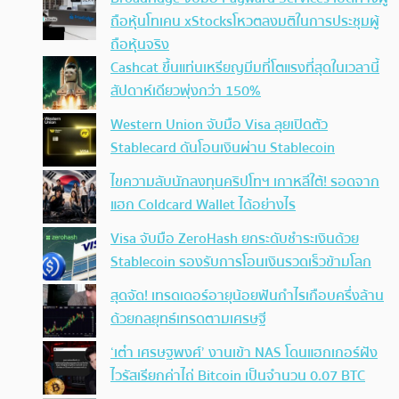
ถือหุ้นโทเคน xStocksโหวตลงมติในการประชุมผู้
ถือหุ้นจริง
Cashcat ขึ้นแท่นเหรียญมีมที่โตแรงที่สุดในเวลานี้
สัปดาห์เดียวพุ่งกว่า 150%
Western Union จับมือ Visa ลุยเปิดตัว
Stablecard ดันโอนเงินผ่าน Stablecoin
ไขความลับนักลงทุนคริปโทฯ เกาหลีใต้! รอดจาก
แฮก Coldcard Wallet ได้อย่างไร
Visa จับมือ ZeroHash ยกระดับชำระเงินด้วย
Stablecoin รองรับการโอนเงินรวดเร็วข้ามโลก
สุดจัด! เทรดเดอร์อายุน้อยฟันกำไรเกือบครึ่งล้าน
ด้วยกลยุทธ์เทรดตามเศรษฐี
‘เต๋า เศรษฐพงศ์’ งานเข้า NAS โดนแฮกเกอร์ฝัง
ไวรัสเรียกค่าไถ่ Bitcoin เป็นจำนวน 0.07 BTC