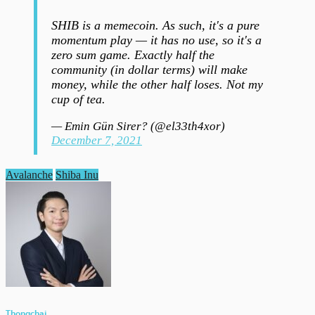
SHIB is a memecoin. As such, it's a pure
momentum play — it has no use, so it's a
zero sum game. Exactly half the
community (in dollar terms) will make
money, while the other half loses. Not my
cup of tea.
— Emin Gün Sirer? (@el33th4xor)
December 7, 2021
Avalanche
Shiba Inu
Thongchai