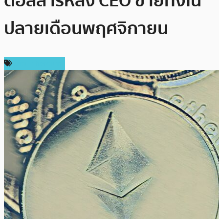
ดอลลาร์หลัง CEO ขายทิ้งใน
ปลายเดือนพฤศจิกายน
ข่าว Ethereum