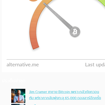
ประเด็นล่าสุด
Jim Cramer เทขาย Bitcoin เพราะกลัวภัยควอน
ตัม แต่ราคากลับพุ่งทะลุ 65,000 ดอลลาร์อีกครั้ง