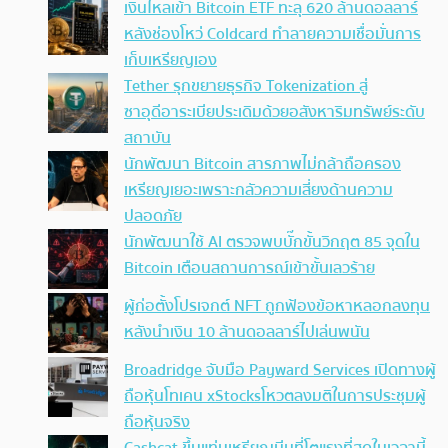
เงินไหลเข้า Bitcoin ETF ทะลุ 620 ล้านดอลลาร์
หลังช่องโหว่ Coldcard ทำลายความเชื่อมั่นการ
เก็บเหรียญเอง
Tether รุกขยายธุรกิจ Tokenization สู่
ซาอุดีอาระเบียประเดิมด้วยอสังหาริมทรัพย์ระดับ
สถาบัน
นักพัฒนา Bitcoin สารภาพไม่กล้าถือครอง
เหรียญเยอะเพราะกลัวความเสี่ยงด้านความ
ปลอดภัย
นักพัฒนาใช้ AI ตรวจพบบั๊กขั้นวิกฤต 85 จุดใน
Bitcoin เตือนสถานการณ์เข้าขั้นเลวร้าย
ผู้ก่อตั้งโปรเจกต์ NFT ถูกฟ้องข้อหาหลอกลงทุน
หลังนำเงิน 10 ล้านดอลลาร์ไปเล่นพนัน
Broadridge จับมือ Payward Services เปิดทางผู้
ถือหุ้นโทเคน xStocksโหวตลงมติในการประชุมผู้
ถือหุ้นจริง
Cashcat ขึ้นแท่นเหรียญมีมที่โตแรงที่สุดในเวลานี้