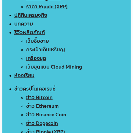
ราคา Ripple (XRP)
ปฏิทินเศรษฐกิจ
บทความ
รีวิวผลิตภัณฑ์
เว็บซื้อขาย
กระเป๋าเก็บเหรียญ
เครื่องขุด
เว็บขุดแบบ Cloud Mining
ห้องเรียน
ข่าวคริปโตเคอเรนซี่
ข่าว Bitcoin
ข่าว Ethereum
ข่าว Binance Coin
ข่าว Dogecoin
ข่าว Ripple (XRP)