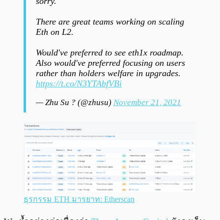
sorry.
There are great teams working on scaling
Eth on L2.
Would've preferred to see eth1x roadmap.
Also would've preferred focusing on users
rather than holders welfare in upgrades.
https://t.co/N3YTAbfVBi
— Zhu Su ? (@zhusu)
November 21, 2021
ธุรกรรม ETH มารยาท: Etherscan