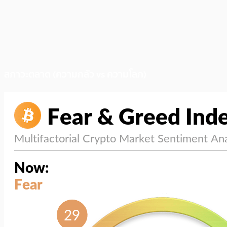
สภาวะตลาด (ความกลัว vs ความโลภ)