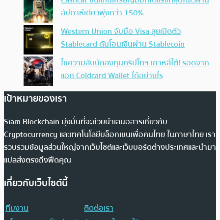
สัปดาห์เดียวพุ่งกว่า 150%
Western Union จับมือ Visa ลุยเปิดตัว
Stablecard ดันโอนเงินผ่าน Stablecoin
ไขความลับนักลงทุนคริปโทฯ เกาหลีใต้! รอดจาก
แฮก Coldcard Wallet ได้อย่างไร
เป้าหมายของเรา
Siam Blockchain มุ่งมั่นที่จะช่วยนำเสนอสารเกี่ยวกับ
Cryptocurrency และเทคโนโลยีบล็อกเชนเพื่อคนไทย ในภาษาไทย เรา
รวบรวมข้อมูลส่วนใหญ่จากเว็บไซต์และเว็บบอร์ดต่างประเทศและนำมา
แปลส่งตรงถึงฟีดคุณ
เกี่ยวกับเว็บไซต์นี้
ทีมงาน
ติดต่อเรา