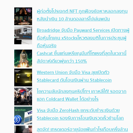
ผู้ก่อตั้งโปรเจกต์ NFT ถูกฟ้องข้อหาหลอกลงทุน
หลังนำเงิน 10 ล้านดอลลาร์ไปเล่นพนัน
Broadridge จับมือ Payward Services เปิดทางผู้
ถือหุ้นโทเคน xStocksโหวตลงมติในการประชุมผู้
ถือหุ้นจริง
Cashcat ขึ้นแท่นเหรียญมีมที่โตแรงที่สุดในเวลานี้
สัปดาห์เดียวพุ่งกว่า 150%
Western Union จับมือ Visa ลุยเปิดตัว
Stablecard ดันโอนเงินผ่าน Stablecoin
ไขความลับนักลงทุนคริปโทฯ เกาหลีใต้! รอดจาก
แฮก Coldcard Wallet ได้อย่างไร
Visa จับมือ ZeroHash ยกระดับชำระเงินด้วย
Stablecoin รองรับการโอนเงินรวดเร็วข้ามโลก
สุดจัด! เทรดเดอร์อายุน้อยฟันกำไรเกือบครึ่งล้าน