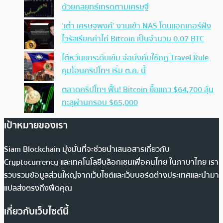
ด้วยกลยุทธ์เทรดตามเศรษฐี
‘เต๋า เศรษฐพงศ์’ งานเข้า NAS โดนแฮกเกอร์ฝัง
ไวรัสเรียกค่าไถ่ Bitcoin เป็นจำนวน 0.07 BTC
ไต้หวันยกระดับเข้ม จ่อบังคับใช้กฏ Travel Rule
คุมโอนคริปโทฯ เริ่ม ต.ค. นี้
ตลาดคริปโทฯ ฟื้น! Bitcoin ยื้อแถว $64,700 ลุ้น
ทะลุผ่านกรอบ $65,000
เป้าหมายของเรา
Siam Blockchain มุ่งมั่นที่จะช่วยนำเสนอสารเกี่ยวกับ
Cryptocurrency และเทคโนโลยีบล็อกเชนเพื่อคนไทย ในภาษาไทย เรา
รวบรวมข้อมูลส่วนใหญ่จากเว็บไซต์และเว็บบอร์ดต่างประเทศและนำมา
แปลส่งตรงถึงฟีดคุณ
เกี่ยวกับเว็บไซต์นี้