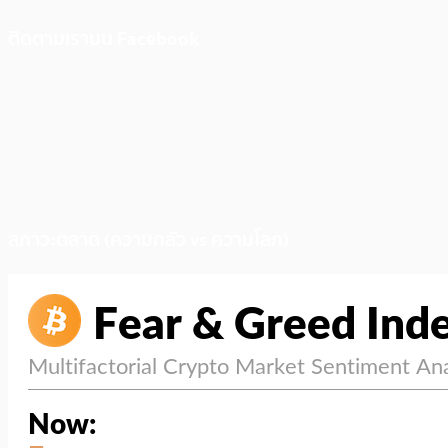
ติดตามเราบน Facebook
สภาวะตลาด (ความกลัว vs ความโลภ)