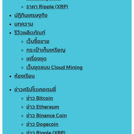
ราคา Ripple (XRP)
ปฏิทินเศรษฐกิจ
บทความ
รีวิวผลิตภัณฑ์
เว็บซื้อขาย
กระเป๋าเก็บเหรียญ
เครื่องขุด
เว็บขุดแบบ Cloud Mining
ห้องเรียน
ข่าวคริปโตเคอเรนซี่
ข่าว Bitcoin
ข่าว Ethereum
ข่าว Binance Coin
ข่าว Dogecoin
ข่าว Ripple (XRP)