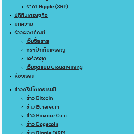
ราคา Ripple (XRP)
ปฏิทินเศรษฐกิจ
บทความ
รีวิวผลิตภัณฑ์
เว็บซื้อขาย
กระเป๋าเก็บเหรียญ
เครื่องขุด
เว็บขุดแบบ Cloud Mining
ห้องเรียน
ข่าวคริปโตเคอเรนซี่
ข่าว Bitcoin
ข่าว Ethereum
ข่าว Binance Coin
ข่าว Dogecoin
ข่าว Ripple (XRP)