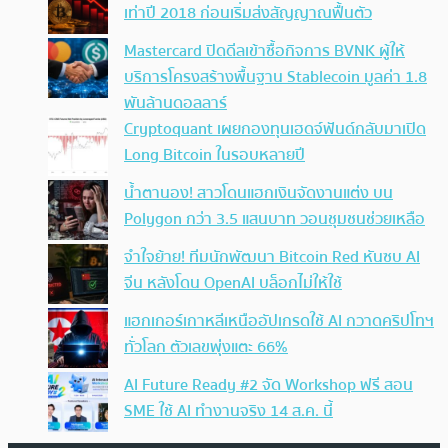
เท่าปี 2018 ก่อนเริ่มส่งสัญญาณฟื้นตัว
Mastercard ปิดดีลเข้าซื้อกิจการ BVNK ผู้ให้
บริการโครงสร้างพื้นฐาน Stablecoin มูลค่า 1.8
พันล้านดอลลาร์
Cryptoquant เผยกองทุนเฮดจ์ฟันด์กลับมาเปิด
Long Bitcoin ในรอบหลายปี
น้ำตานอง! สาวโดนแฮกเงินจัดงานแต่ง บน
Polygon กว่า 3.5 แสนบาท วอนชุมชนช่วยเหลือ
จำใจย้าย! ทีมนักพัฒนา Bitcoin Red หันซบ AI
จีน หลังโดน OpenAI บล็อกไม่ให้ใช้
แฮกเกอร์เกาหลีเหนืออัปเกรดใช้ AI กวาดคริปโทฯ
ทั่วโลก ตัวเลขพุ่งแตะ 66%
AI Future Ready #2 จัด Workshop ฟรี สอน
SME ใช้ AI ทำงานจริง 14 ส.ค. นี้