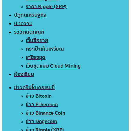
ราคา Ripple (XRP)
ปฏิทินเศรษฐกิจ
บทความ
รีวิวผลิตภัณฑ์
เว็บซื้อขาย
กระเป๋าเก็บเหรียญ
เครื่องขุด
เว็บขุดแบบ Cloud Mining
ห้องเรียน
ข่าวคริปโตเคอเรนซี่
ข่าว Bitcoin
ข่าว Ethereum
ข่าว Binance Coin
ข่าว Dogecoin
ข่าว Ripple (XRP)