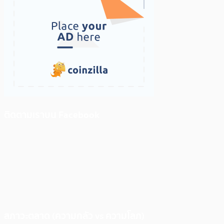
ติดตามเราบน Facebook
สภาวะตลาด (ความกลัว vs ความโลภ)