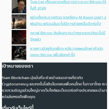
Tom Lee เตือนควอนตัมอาจเจาะระบบ Bitcoin ได้
ในปี 2028
ผู้ก่อตั้งประกาศปิดฉากเหรียญ AI Agent มูลค่า 2
พันล้าน พร้อมลั่นจะไม่มีการช่วยเหลืออีกต่อไป
กราฟ Bitcoin ส่งสัญญาณว่าตลาดกระทิงจะไม่มี
อีกแล้ว
ชายชาวมิสซูรีถูกฟ้อง หลังวางแผนลักพาตัวนัก
ลงทุน Bitcoin เพื่อเรียกค่าไถ่
เป้าหมายของเรา
Siam Blockchain มุ่งมั่นที่จะช่วยนำเสนอสารเกี่ยวกับ
Cryptocurrency และเทคโนโลยีบล็อกเชนเพื่อคนไทย ในภาษาไทย เรา
รวบรวมข้อมูลส่วนใหญ่จากเว็บไซต์และเว็บบอร์ดต่างประเทศและนำมา
แปลส่งตรงถึงฟีดคุณ
เกี่ยวกับเว็บไซต์นี้