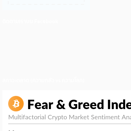
ติดตามเราบน Facebook
สภาวะตลาด (ความกลัว vs ความโลภ)