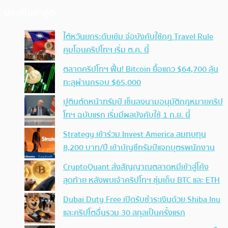
ประเด็นล่าสุด
ไต้หวันยกระดับเข้ม จ่อบังคับใช้กฏ Travel Rule
คุมโอนคริปโทฯ เริ่ม ต.ค. นี้
ตลาดคริปโทฯ ฟื้น! Bitcoin ยื้อแถว $64,700 ลุ้น
ทะลุผ่านกรอบ $65,000
ปูตินตัดหน้าทรัมป์ เซ็นลงนามอนุมัติกฎหมายคริป
โทฯ ฉบับแรก เริ่มมีผลบังคับใช้ 1 ก.ย. นี้
Strategy เข้าร่วม Invest America สมทบทุน
8,200 บาท/ปี เข้าบัญชีทรัมป์แจกบุตรพนักงาน
CryptoQuant ส่งสัญญาณตลาดหมีเข้าสู่โค้ง
สุดท้าย หลังพบเจ้าคริปโทฯ ซุ่มเก็บ BTC และ ETH
Dubai Duty Free เปิดรับชำระเงินด้วย Shiba Inu
และคริปโตอื่นรวม 30 สกุลเป็นครั้งแรก