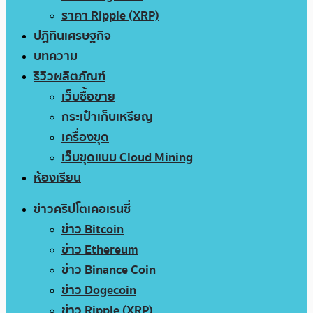
ราคา Ripple (XRP)
ปฏิทินเศรษฐกิจ
บทความ
รีวิวผลิตภัณฑ์
เว็บซื้อขาย
กระเป๋าเก็บเหรียญ
เครื่องขุด
เว็บขุดแบบ Cloud Mining
ห้องเรียน
ข่าวคริปโตเคอเรนซี่
ข่าว Bitcoin
ข่าว Ethereum
ข่าว Binance Coin
ข่าว Dogecoin
ข่าว Ripple (XRP)