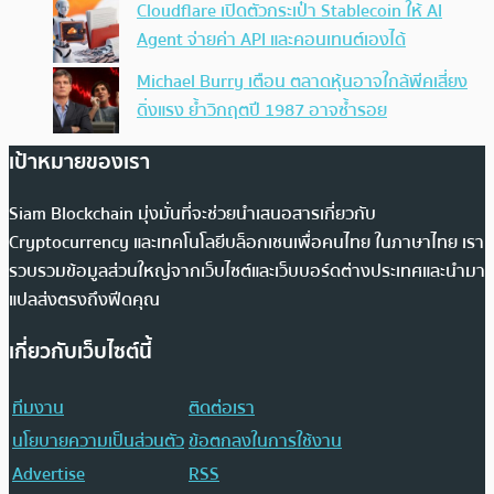
Cloudflare เปิดตัวกระเป๋า Stablecoin ให้ AI
Agent จ่ายค่า API และคอนเทนต์เองได้
Michael Burry เตือน ตลาดหุ้นอาจใกล้พีคเสี่ยง
ดิ่งแรง ย้ำวิกฤตปี 1987 อาจซ้ำรอย
เป้าหมายของเรา
Siam Blockchain มุ่งมั่นที่จะช่วยนำเสนอสารเกี่ยวกับ
Cryptocurrency และเทคโนโลยีบล็อกเชนเพื่อคนไทย ในภาษาไทย เรา
รวบรวมข้อมูลส่วนใหญ่จากเว็บไซต์และเว็บบอร์ดต่างประเทศและนำมา
แปลส่งตรงถึงฟีดคุณ
เกี่ยวกับเว็บไซต์นี้
ทีมงาน
ติดต่อเรา
นโยบายความเป็นส่วนตัว
ข้อตกลงในการใช้งาน
Advertise
RSS