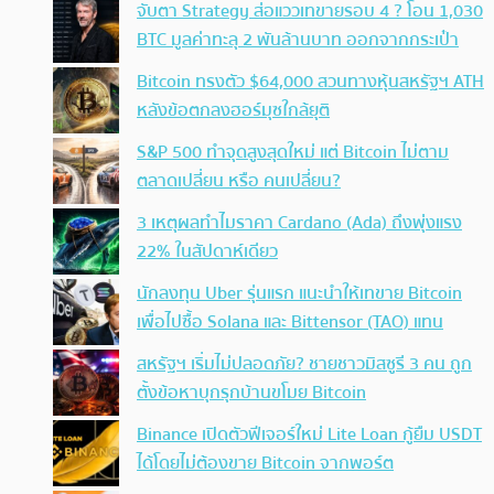
จับตา Strategy ส่อแววเทขายรอบ 4 ? โอน 1,030
BTC มูลค่าทะลุ 2 พันล้านบาท ออกจากกระเป๋า
Bitcoin ทรงตัว $64,000 สวนทางหุ้นสหรัฐฯ ATH
หลังข้อตกลงฮอร์มุซใกล้ยุติ
S&P 500 ทำจุดสูงสุดใหม่ แต่ Bitcoin ไม่ตาม
ตลาดเปลี่ยน หรือ คนเปลี่ยน?
3 เหตุผลทำไมราคา Cardano (Ada) ถึงพุ่งแรง
22% ในสัปดาห์เดียว
นักลงทุน Uber รุ่นแรก แนะนำให้เทขาย Bitcoin
เพื่อไปซื้อ Solana และ Bittensor (TAO) แทน
สหรัฐฯ เริ่มไม่ปลอดภัย? ชายชาวมิสซูรี 3 คน ถูก
ตั้งข้อหาบุกรุกบ้านขโมย Bitcoin
Binance เปิดตัวฟีเจอร์ใหม่ Lite Loan กู้ยืม USDT
ได้โดยไม่ต้องขาย Bitcoin จากพอร์ต