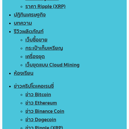
ราคา Ripple (XRP)
ปฏิทินเศรษฐกิจ
บทความ
รีวิวผลิตภัณฑ์
เว็บซื้อขาย
กระเป๋าเก็บเหรียญ
เครื่องขุด
เว็บขุดแบบ Cloud Mining
ห้องเรียน
ข่าวคริปโตเคอเรนซี่
ข่าว Bitcoin
ข่าว Ethereum
ข่าว Binance Coin
ข่าว Dogecoin
ข่าว Ripple (XRP)