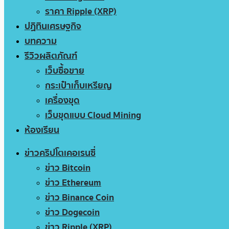
ราคา Ripple (XRP)
ปฏิทินเศรษฐกิจ
บทความ
รีวิวผลิตภัณฑ์
เว็บซื้อขาย
กระเป๋าเก็บเหรียญ
เครื่องขุด
เว็บขุดแบบ Cloud Mining
ห้องเรียน
ข่าวคริปโตเคอเรนซี่
ข่าว Bitcoin
ข่าว Ethereum
ข่าว Binance Coin
ข่าว Dogecoin
ข่าว Ripple (XRP)