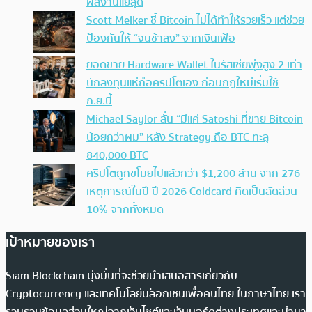
ผลงานแย่สุด
Scott Melker ชี้ Bitcoin ไม่ได้ทำให้รวยเร็ว แต่ช่วย
ป้องกันให้ “จนช้าลง” จากเงินเฟ้อ
ยอดขาย Hardware Wallet ในรัสเซียพุ่งสูง 2 เท่า
นักลงทุนแห่ถือคริปโตเอง ก่อนกฎใหม่เริ่มใช้
ก.ย.นี้
Michael Saylor ลั่น “มีแค่ Satoshi ที่ขาย Bitcoin
น้อยกว่าผม” หลัง Strategy ถือ BTC ทะลุ
840,000 BTC
คริปโตถูกขโมยไปแล้วกว่า $1,200 ล้าน จาก 276
เหตุการณ์ในปี ปี 2026 Coldcard คิดเป็นสัดส่วน
10% จากทั้งหมด
เป้าหมายของเรา
Siam Blockchain มุ่งมั่นที่จะช่วยนำเสนอสารเกี่ยวกับ
Cryptocurrency และเทคโนโลยีบล็อกเชนเพื่อคนไทย ในภาษาไทย เรา
รวบรวมข้อมูลส่วนใหญ่จากเว็บไซต์และเว็บบอร์ดต่างประเทศและนำมา