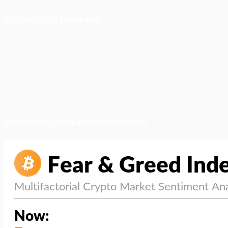
ติดตามเราบน Facebook
สภาวะตลาด (ความกลัว vs ความโลภ)