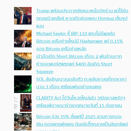
Trump พร้อมประกาศชัยชนะเหนืออิหร่าน แม้ไร้ข้อ
ตกลงนิวเคลียร์ หากเปิดช่องแคบ Hormuz เต็มรูป
แบบ
Michael Saylor ชี้ BIP-110 แทบไม่มีผลต่อ
Bitcoin เครือข่ายใหม่มี Hashpower แค่ 0.15%
ของ Bitcoin เครือข่ายหลัก
เจ้ามือเปิด Short Bitcoin เกือบ 2 พันล้านบาท
ห่างจุดพอร์ตแตกแค่ $400 ลุ้นเกิด Short
Squeeze
SOL ส่งสัญญาณกลับตัว ทะลุเส้นขาลงที่กดราคา
นาน 3 เดือน เตรียมพุ่งอย่างรุนแรง
CLARITY Act ได้วันโหวตใหม่แล้ว วุฒิสภาสหรัฐฯ
เตรียมพิจารณาร่างกฎหมายวันที่ 15 กันยายน
Bitcoin ร่วง 35% ตั้งแต่ปี 2025 สวนทางทอง-
เงิน-ทองแดงพุ่งแรง ดันคริปโตกลายเป็นสินทรัพย์