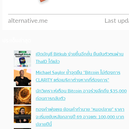
ประเด็นล่าสุด
เปิดบัญชี Bitkub ง่ายขึ้นอีกขั้น ยืนยันตัวตนผ่าน
ThaID ได้แล้ว
Michael Saylor ย้ำจุดยืน “Bitcoin ไม่ต้องการ
CLARITY แต่อเมริกาต่างหากที่ต้องการ”
นักวิเคราะห์เตือน Bitcoin อาจร่วงลึกถึง $35,000
ก่อนการกลับตัว
ทองคำพุ่งแรง ย้อนคำทำนาย “หมอปลาย” ราคา
จะเริ่มขยับหลังกลางปี 69 อาจแตะ 100,000 บาท
ปลายปีนี้