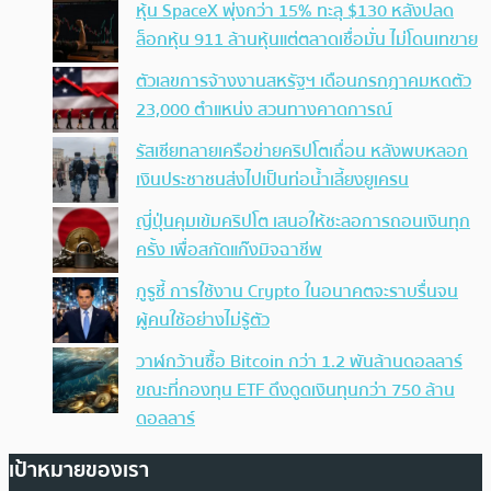
หุ้น SpaceX พุ่งกว่า 15% ทะลุ $130 หลังปลด
ล็อกหุ้น 911 ล้านหุ้นแต่ตลาดเชื่อมั่น ไม่โดนเทขาย
ตัวเลขการจ้างงานสหรัฐฯ เดือนกรกฎาคมหดตัว
23,000 ตำแหน่ง สวนทางคาดการณ์
รัสเซียทลายเครือข่ายคริปโตเถื่อน หลังพบหลอก
เงินประชาชนส่งไปเป็นท่อน้ำเลี้ยงยูเครน
ญี่ปุ่นคุมเข้มคริปโต เสนอให้ชะลอการถอนเงินทุก
ครั้ง เพื่อสกัดแก๊งมิจฉาชีพ
กูรูชี้ การใช้งาน Crypto ในอนาคตจะราบรื่นจน
ผู้คนใช้อย่างไม่รู้ตัว
วาฬกว้านซื้อ Bitcoin กว่า 1.2 พันล้านดอลลาร์
ขณะที่กองทุน ETF ดึงดูดเงินทุนกว่า 750 ล้าน
ดอลลาร์
เป้าหมายของเรา