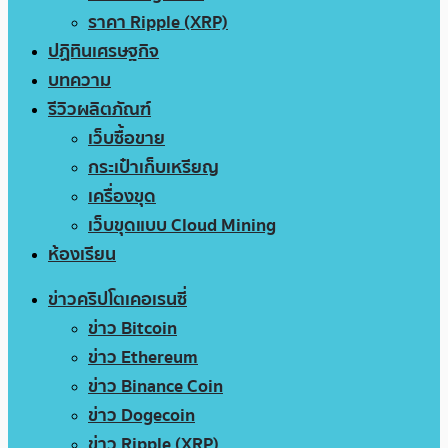
ราคา Ripple (XRP)
ปฏิทินเศรษฐกิจ
บทความ
รีวิวผลิตภัณฑ์
เว็บซื้อขาย
กระเป๋าเก็บเหรียญ
เครื่องขุด
เว็บขุดแบบ Cloud Mining
ห้องเรียน
ข่าวคริปโตเคอเรนซี่
ข่าว Bitcoin
ข่าว Ethereum
ข่าว Binance Coin
ข่าว Dogecoin
ข่าว Ripple (XRP)