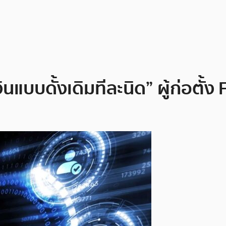
แบบดั้งเดิมทีละนิด” ผู้ก่อตั้