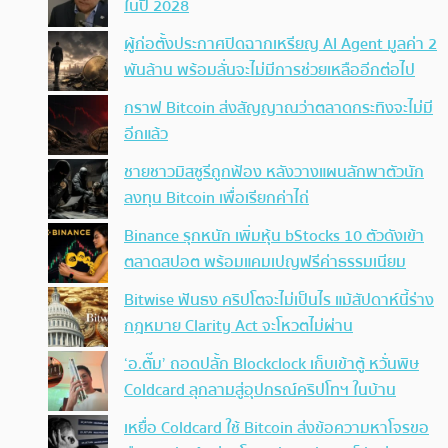
ในปี 2028
ผู้ก่อตั้งประกาศปิดฉากเหรียญ AI Agent มูลค่า 2
พันล้าน พร้อมลั่นจะไม่มีการช่วยเหลืออีกต่อไป
กราฟ Bitcoin ส่งสัญญาณว่าตลาดกระทิงจะไม่มี
อีกแล้ว
ชายชาวมิสซูรีถูกฟ้อง หลังวางแผนลักพาตัวนัก
ลงทุน Bitcoin เพื่อเรียกค่าไถ่
Binance รุกหนัก เพิ่มหุ้น bStocks 10 ตัวดังเข้า
ตลาดสปอต พร้อมแคมเปญฟรีค่าธรรมเนียม
Bitwise ฟันธง คริปโตจะไม่เป็นไร แม้สัปดาห์นี้ร่าง
กฎหมาย Clarity Act จะโหวตไม่ผ่าน
‘อ.ตั๊ม’ ถอดปลั้ก Blockclock เก็บเข้าตู้ หวั่นพิษ
Coldcard ลุกลามสู่อุปกรณ์คริปโทฯ ในบ้าน
เหยื่อ Coldcard ใช้ Bitcoin ส่งข้อความหาโจรขอ