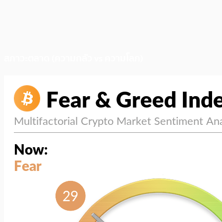
สภาวะตลาด (ความกลัว vs ความโลภ)