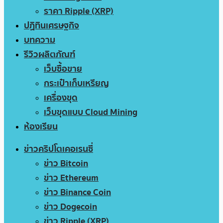
ราคา Ripple (XRP)
ปฏิทินเศรษฐกิจ
บทความ
รีวิวผลิตภัณฑ์
เว็บซื้อขาย
กระเป๋าเก็บเหรียญ
เครื่องขุด
เว็บขุดแบบ Cloud Mining
ห้องเรียน
ข่าวคริปโตเคอเรนซี่
ข่าว Bitcoin
ข่าว Ethereum
ข่าว Binance Coin
ข่าว Dogecoin
ข่าว Ripple (XRP)