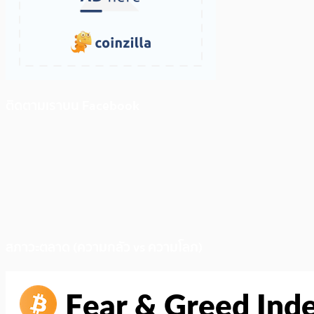
ติดตามเราบน Facebook
สภาวะตลาด (ความกลัว vs ความโลภ)