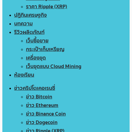
ราคา Ripple (XRP)
ปฏิทินเศรษฐกิจ
บทความ
รีวิวผลิตภัณฑ์
เว็บซื้อขาย
กระเป๋าเก็บเหรียญ
เครื่องขุด
เว็บขุดแบบ Cloud Mining
ห้องเรียน
ข่าวคริปโตเคอเรนซี่
ข่าว Bitcoin
ข่าว Ethereum
ข่าว Binance Coin
ข่าว Dogecoin
ข่าว Ripple (XRP)