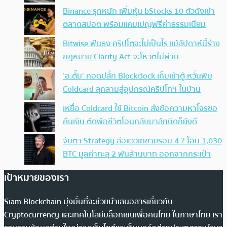
Binance รุกหนัก เพิ่มหุ้น bStocks 10 ตัวดังเข้า
ตลาดสปอต พร้อมแคมเปญฟรีค่าธรรมเนียม
Bitwise ฟันธง คริปโตจะไม่เป็นไร แม้สัปดาห์นี้ร่าง
กฎหมาย Clarity Act จะโหวตไม่ผ่าน
‘อ.ตั๊ม’ ถอดปลั้ก Blockclock เก็บเข้าตู้ หวั่นพิษ
Coldcard ลุกลามสู่อุปกรณ์คริปโทฯ ในบ้าน
เหยื่อ Coldcard ใช้ Bitcoin ส่งข้อความหาโจรขอ
คืนเงิน ตัดพ้อชีวิตโอนกลับมาสักนิดก็ยังดี
จับตา Strategy ส่อแววเทขายรอบ 4 ? โอน 1,030
BTC มูลค่าทะลุ 2 พันล้านบาท ออกจากกระเป๋า
เป้าหมายของเรา
Siam Blockchain มุ่งมั่นที่จะช่วยนำเสนอสารเกี่ยวกับ
Cryptocurrency และเทคโนโลยีบล็อกเชนเพื่อคนไทย ในภาษาไทย เรา