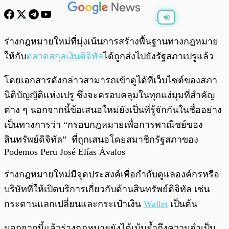
พร้อมเล่น
0:00
/
0:00
ร่างกฎหมายใหม่ที่มุ่งเน้นการสร้างพื้นฐานทางกฎหมาย
ให้กับ
ตลาดสกุลเงินดิจิทัล
ได้ถูกส่งไปยังรัฐสภาเปรูแล้ว
โดยเอกสารดังกล่าวสามารถเข้าดูได้ที่เว็บไซต์ของสภา
นิติบัญญัติแห่งเปรู ซึ่งจะครอบคลุมในทุกแง่มุมที่สำคัญ
ต่าง ๆ นอกจากนี้ข้อเสนอใหม่ยังเป็นที่รู้จักกันในชื่ออย่าง
เป็นทางการว่า “กรอบกฎหมายเพื่อการพาณิชย์ของ
สินทรัพย์ดิจิทัล” ที่ถูกเสนอโดยสมาชิกรัฐสภาของ
Podemos Peru José Elías Ávalos
ร่างกฎหมายใหม่มีจุดประสงค์เพื่อกำกับดูแลองค์กรหรือ
บริษัทที่ให้เปิดบริการเกี่ยวกับด้านสินทรัพย์ดิจิทัล เช่น
กระดานแลกเปลี่ยนและกระเป๋าเงิน
Wallet
เป็นต้น
นอกจากนี้แล้วร่างกฎหมายยังได้เน้นย้ำถึงความจำเป็น