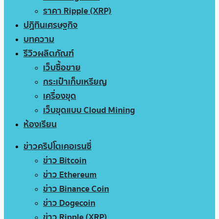
ราคา Ripple (XRP)
ปฏิทินเศรษฐกิจ
บทความ
รีวิวผลิตภัณฑ์
เว็บซื้อขาย
กระเป๋าเก็บเหรียญ
เครื่องขุด
เว็บขุดแบบ Cloud Mining
ห้องเรียน
ข่าวคริปโตเคอเรนซี่
ข่าว Bitcoin
ข่าว Ethereum
ข่าว Binance Coin
ข่าว Dogecoin
ข่าว Ripple (XRP)