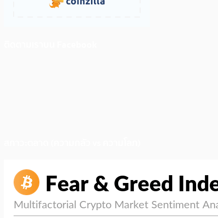
ติดตามเราบน Facebook
สภาวะตลาด (ความกลัว vs ความโลภ)