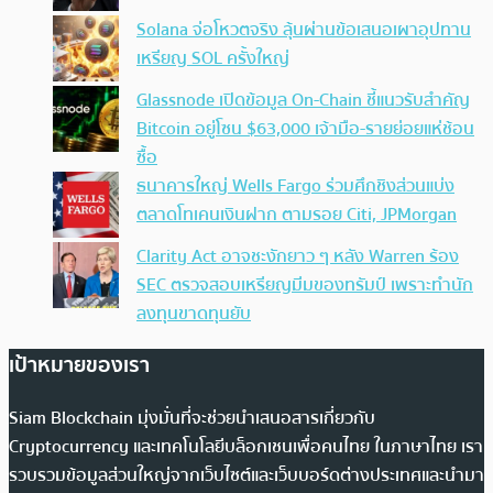
Solana จ่อโหวตจริง ลุ้นผ่านข้อเสนอเผาอุปทาน
เหรียญ SOL ครั้งใหญ่
Glassnode เปิดข้อมูล On-Chain ชี้แนวรับสำคัญ
Bitcoin อยู่โซน $63,000 เจ้ามือ-รายย่อยแห่ช้อน
ซื้อ
ธนาคารใหญ่ Wells Fargo ร่วมศึกชิงส่วนแบ่ง
ตลาดโทเคนเงินฝาก ตามรอย Citi, JPMorgan
Clarity Act อาจชะงักยาว ๆ หลัง Warren ร้อง
SEC ตรวจสอบเหรียญมีมของทรัมป์ เพราะทำนัก
ลงทุนขาดทุนยับ
เป้าหมายของเรา
Siam Blockchain มุ่งมั่นที่จะช่วยนำเสนอสารเกี่ยวกับ
Cryptocurrency และเทคโนโลยีบล็อกเชนเพื่อคนไทย ในภาษาไทย เรา
รวบรวมข้อมูลส่วนใหญ่จากเว็บไซต์และเว็บบอร์ดต่างประเทศและนำมา