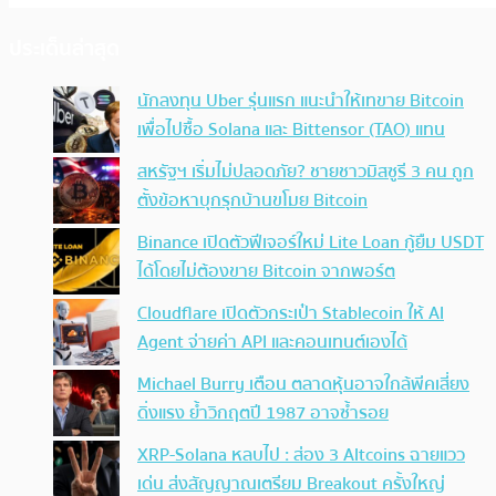
ประเด็นล่าสุด
นักลงทุน Uber รุ่นแรก แนะนำให้เทขาย Bitcoin
เพื่อไปซื้อ Solana และ Bittensor (TAO) แทน
สหรัฐฯ เริ่มไม่ปลอดภัย? ชายชาวมิสซูรี 3 คน ถูก
ตั้งข้อหาบุกรุกบ้านขโมย Bitcoin
Binance เปิดตัวฟีเจอร์ใหม่ Lite Loan กู้ยืม USDT
ได้โดยไม่ต้องขาย Bitcoin จากพอร์ต
Cloudflare เปิดตัวกระเป๋า Stablecoin ให้ AI
Agent จ่ายค่า API และคอนเทนต์เองได้
Michael Burry เตือน ตลาดหุ้นอาจใกล้พีคเสี่ยง
ดิ่งแรง ย้ำวิกฤตปี 1987 อาจซ้ำรอย
XRP-Solana หลบไป : ส่อง 3 Altcoins ฉายแวว
เด่น ส่งสัญญาณเตรียม Breakout ครั้งใหญ่