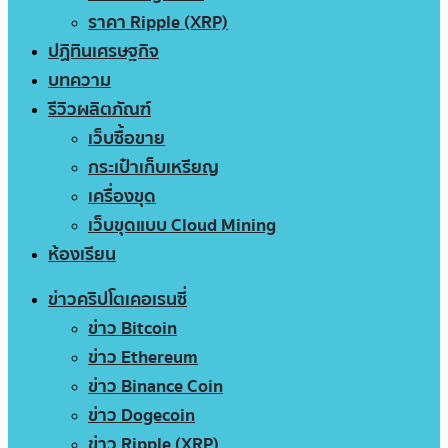
ราคา Ripple (XRP)
ปฏิทินเศรษฐกิจ
บทความ
รีวิวผลิตภัณฑ์
เว็บซื้อขาย
กระเป๋าเก็บเหรียญ
เครื่องขุด
เว็บขุดแบบ Cloud Mining
ห้องเรียน
ข่าวคริปโตเคอเรนซี่
ข่าว Bitcoin
ข่าว Ethereum
ข่าว Binance Coin
ข่าว Dogecoin
ข่าว Ripple (XRP)