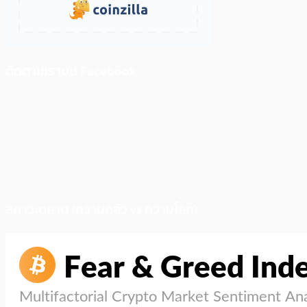
ติดตามเราบน Facebook
สภาวะตลาด (ความกลัว vs ความโลภ)