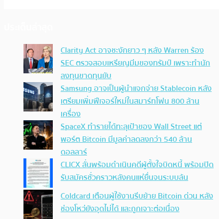
ประเด็นล่าสุด
Clarity Act อาจชะงักยาว ๆ หลัง Warren ร้อง
SEC ตรวจสอบเหรียญมีมของทรัมป์ เพราะทำนัก
ลงทุนขาดทุนยับ
Samsung อาจเป็นผู้นำแจกจ่าย Stablecoin หลัง
เตรียมเพิ่มฟีเจอร์ใหม่ในสมาร์ทโฟน 800 ล้าน
เครื่อง
SpaceX ทำรายได้ทะลุเป้าของ Wall Street แต่
พอร์ต Bitcoin มีมูลค่าลดลงกว่า 540 ล้าน
ดอลลาร์
CLICX ลั่นพร้อมดำเนินคดีผู้ตั้งใจบิดหนี้ พร้อมปิด
รับสมัครชั่วคราวหลังคนแห่ยื่นจนระบบล้น
Coldcard เตือนผู้ใช้งานรีบย้าย Bitcoin ด่วน หลัง
ช่องโหว่ยังอุดไม่ได้ และถูกเจาะต่อเนื่อง