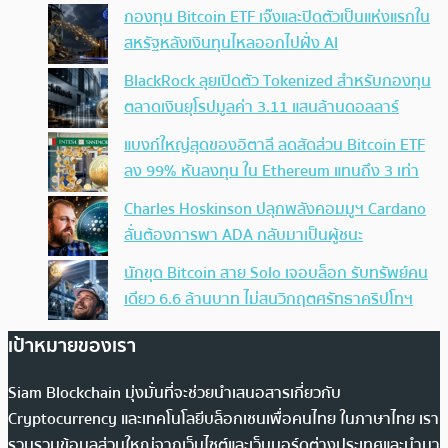
กองทุน Bitcoin ETF เจ๊งและปิดตัวเป็นแห่งแรกใน
สหรัฐหลังเงินทุนไหลออกไปฝั่ง AI
BlackRock ลุยเปิดตัว Tokenized สำหรับกองทุน
ตลาดเงินยุโรปมูลค่า 3.11 แสนล้านดอลลาร์
แบงก์ใหญ่สุดของอิตาลี ลดสัดส่วน Bitcoin ETF
ลง 99% หันลงทุน ใน Ethereum แทนถึง 3 เท่า
Charles Hoskinson ปลุกพลังคอมมูฯ Cardano
ลั่นต้องการพา ADA กลับมาเป็นผู้ชนะ
นักขุด Bitcoin สาย Solo เจอบล็อก รับทรัพย์คน
เดียว 6.6 ล้านบาท ไม่สนวิกฤตศรัทธาคริปโทฯ
เป้าหมายของเรา
Siam Blockchain มุ่งมั่นที่จะช่วยนำเสนอสารเกี่ยวกับ
Cryptocurrency และเทคโนโลยีบล็อกเชนเพื่อคนไทย ในภาษาไทย เรา
รวบรวมข้อมูลส่วนใหญ่จากเว็บไซต์และเว็บบอร์ดต่างประเทศและนำมา