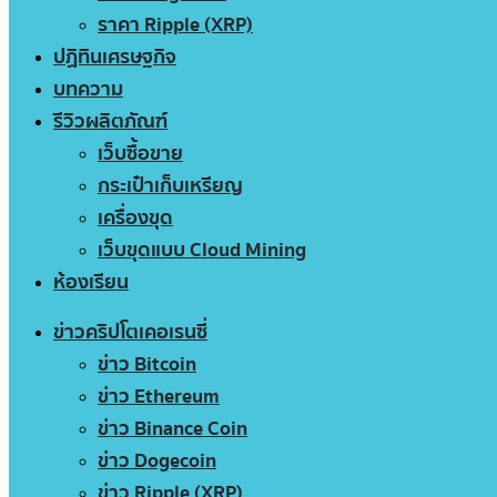
ราคา Ripple (XRP)
ปฏิทินเศรษฐกิจ
บทความ
รีวิวผลิตภัณฑ์
เว็บซื้อขาย
กระเป๋าเก็บเหรียญ
เครื่องขุด
เว็บขุดแบบ Cloud Mining
ห้องเรียน
ข่าวคริปโตเคอเรนซี่
ข่าว Bitcoin
ข่าว Ethereum
ข่าว Binance Coin
ข่าว Dogecoin
ข่าว Ripple (XRP)