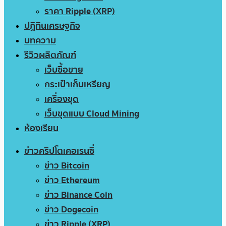
ราคา Ripple (XRP)
ปฏิทินเศรษฐกิจ
บทความ
รีวิวผลิตภัณฑ์
เว็บซื้อขาย
กระเป๋าเก็บเหรียญ
เครื่องขุด
เว็บขุดแบบ Cloud Mining
ห้องเรียน
ข่าวคริปโตเคอเรนซี่
ข่าว Bitcoin
ข่าว Ethereum
ข่าว Binance Coin
ข่าว Dogecoin
ข่าว Ripple (XRP)