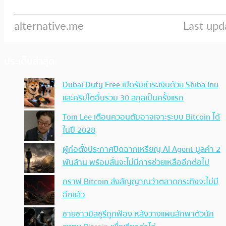
ประเด็นล่าสุด
Dubai Duty Free เปิดรับชำระเงินด้วย Shiba Inu
และคริปโตอื่นรวม 30 สกุลเป็นครั้งแรก
Tom Lee เตือนควอนตัมอาจเจาะระบบ Bitcoin ได้
ในปี 2028
ผู้ก่อตั้งประกาศปิดฉากเหรียญ AI Agent มูลค่า 2
พันล้าน พร้อมลั่นจะไม่มีการช่วยเหลืออีกต่อไป
กราฟ Bitcoin ส่งสัญญาณว่าตลาดกระทิงจะไม่มี
อีกแล้ว
ชายชาวมิสซูรีถูกฟ้อง หลังวางแผนลักพาตัวนัก