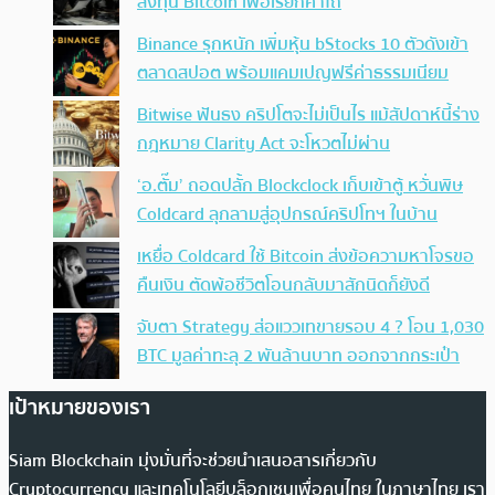
ลงทุน Bitcoin เพื่อเรียกค่าไถ่
Binance รุกหนัก เพิ่มหุ้น bStocks 10 ตัวดังเข้า
ตลาดสปอต พร้อมแคมเปญฟรีค่าธรรมเนียม
Bitwise ฟันธง คริปโตจะไม่เป็นไร แม้สัปดาห์นี้ร่าง
กฎหมาย Clarity Act จะโหวตไม่ผ่าน
‘อ.ตั๊ม’ ถอดปลั้ก Blockclock เก็บเข้าตู้ หวั่นพิษ
Coldcard ลุกลามสู่อุปกรณ์คริปโทฯ ในบ้าน
เหยื่อ Coldcard ใช้ Bitcoin ส่งข้อความหาโจรขอ
คืนเงิน ตัดพ้อชีวิตโอนกลับมาสักนิดก็ยังดี
จับตา Strategy ส่อแววเทขายรอบ 4 ? โอน 1,030
BTC มูลค่าทะลุ 2 พันล้านบาท ออกจากกระเป๋า
เป้าหมายของเรา
Siam Blockchain มุ่งมั่นที่จะช่วยนำเสนอสารเกี่ยวกับ
Cryptocurrency และเทคโนโลยีบล็อกเชนเพื่อคนไทย ในภาษาไทย เรา