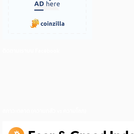
ติดตามเราบน Facebook
สภาวะตลาด (ความกลัว vs ความโลภ)