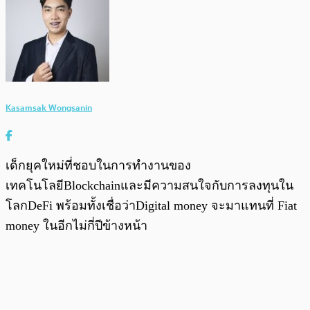
Kasamsak Wongsanin
เด็กยุคใหม่ที่ชอบในการทำงานของ
เทคโนโลยีBlockchainและมีความสนใจกับการลงทุนใน
โลกDeFi พร้อมทั้งเชื่อว่าDigital money จะมาแทนที่ Fiat
money ในอีกไม่กี่ปีข้างหน้า