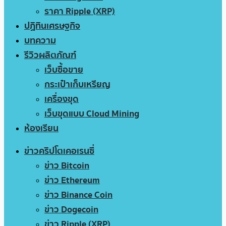
ราคา Ripple (XRP)
ปฏิทินเศรษฐกิจ
บทความ
รีวิวผลิตภัณฑ์
เว็บซื้อขาย
กระเป๋าเก็บเหรียญ
เครื่องขุด
เว็บขุดแบบ Cloud Mining
ห้องเรียน
ข่าวคริปโตเคอเรนซี่
ข่าว Bitcoin
ข่าว Ethereum
ข่าว Binance Coin
ข่าว Dogecoin
ข่าว Ripple (XRP)