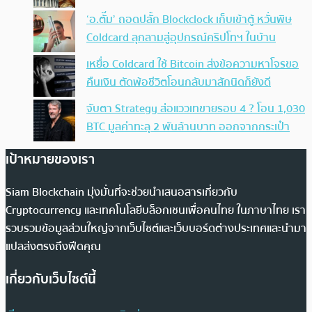
‘อ.ตั๊ม’ ถอดปลั้ก Blockclock เก็บเข้าตู้ หวั่นพิษ
Coldcard ลุกลามสู่อุปกรณ์คริปโทฯ ในบ้าน
เหยื่อ Coldcard ใช้ Bitcoin ส่งข้อความหาโจรขอ
คืนเงิน ตัดพ้อชีวิตโอนกลับมาสักนิดก็ยังดี
จับตา Strategy ส่อแววเทขายรอบ 4 ? โอน 1,030
BTC มูลค่าทะลุ 2 พันล้านบาท ออกจากกระเป๋า
เป้าหมายของเรา
Siam Blockchain มุ่งมั่นที่จะช่วยนำเสนอสารเกี่ยวกับ
Cryptocurrency และเทคโนโลยีบล็อกเชนเพื่อคนไทย ในภาษาไทย เรา
รวบรวมข้อมูลส่วนใหญ่จากเว็บไซต์และเว็บบอร์ดต่างประเทศและนำมา
แปลส่งตรงถึงฟีดคุณ
เกี่ยวกับเว็บไซต์นี้