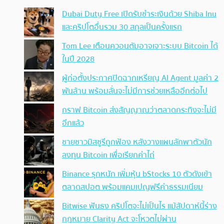
Dubai Duty Free เปิดรับชำระเงินด้วย Shiba Inu
และคริปโตอื่นรวม 30 สกุลเป็นครั้งแรก
Tom Lee เตือนควอนตัมอาจเจาะระบบ Bitcoin ได้
ในปี 2028
ผู้ก่อตั้งประกาศปิดฉากเหรียญ AI Agent มูลค่า 2
พันล้าน พร้อมลั่นจะไม่มีการช่วยเหลืออีกต่อไป
กราฟ Bitcoin ส่งสัญญาณว่าตลาดกระทิงจะไม่มี
อีกแล้ว
ชายชาวมิสซูรีถูกฟ้อง หลังวางแผนลักพาตัวนัก
ลงทุน Bitcoin เพื่อเรียกค่าไถ่
Binance รุกหนัก เพิ่มหุ้น bStocks 10 ตัวดังเข้า
ตลาดสปอต พร้อมแคมเปญฟรีค่าธรรมเนียม
Bitwise ฟันธง คริปโตจะไม่เป็นไร แม้สัปดาห์นี้ร่าง
กฎหมาย Clarity Act จะโหวตไม่ผ่าน