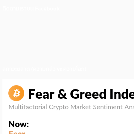
ติดตามเราบน Facebook
สภาวะตลาด (ความกลัว vs ความโลภ)