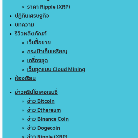
ราคา Ripple (XRP)
ปฏิทินเศรษฐกิจ
บทความ
รีวิวผลิตภัณฑ์
เว็บซื้อขาย
กระเป๋าเก็บเหรียญ
เครื่องขุด
เว็บขุดแบบ Cloud Mining
ห้องเรียน
ข่าวคริปโตเคอเรนซี่
ข่าว Bitcoin
ข่าว Ethereum
ข่าว Binance Coin
ข่าว Dogecoin
ข่าว Ripple (XRP)