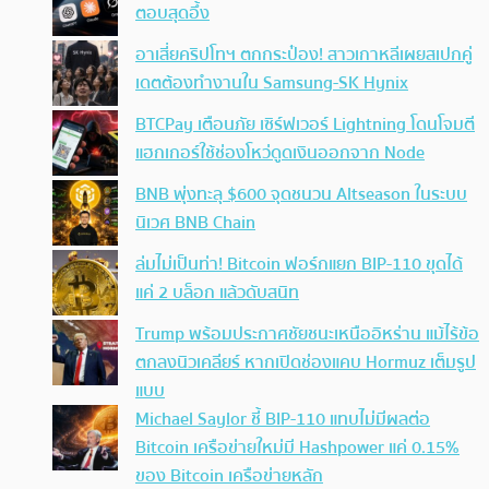
ตอบสุดอึ้ง
อาเสี่ยคริปโทฯ ตกกระป๋อง! สาวเกาหลีเผยสเปกคู่
เดตต้องทำงานใน Samsung-SK Hynix
BTCPay เตือนภัย เซิร์ฟเวอร์ Lightning โดนโจมตี
แฮกเกอร์ใช้ช่องโหว่ดูดเงินออกจาก Node
BNB พุ่งทะลุ $600 จุดชนวน Altseason ในระบบ
นิเวศ BNB Chain
ล่มไม่เป็นท่า! Bitcoin ฟอร์กแยก BIP-110 ขุดได้
แค่ 2 บล็อก แล้วดับสนิท
Trump พร้อมประกาศชัยชนะเหนืออิหร่าน แม้ไร้ข้อ
ตกลงนิวเคลียร์ หากเปิดช่องแคบ Hormuz เต็มรูป
แบบ
Michael Saylor ชี้ BIP-110 แทบไม่มีผลต่อ
Bitcoin เครือข่ายใหม่มี Hashpower แค่ 0.15%
ของ Bitcoin เครือข่ายหลัก