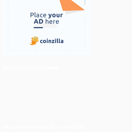
ติดตามเราบน Facebook
สภาวะตลาด (ความกลัว vs ความโลภ)