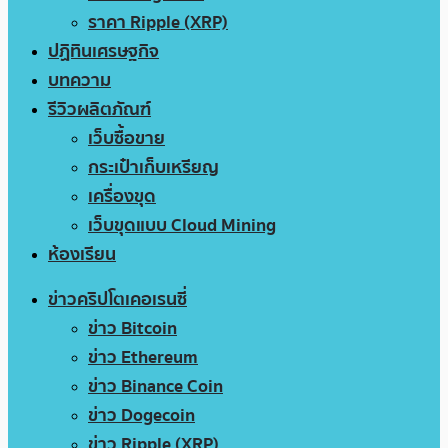
ราคา Ripple (XRP)
ปฏิทินเศรษฐกิจ
บทความ
รีวิวผลิตภัณฑ์
เว็บซื้อขาย
กระเป๋าเก็บเหรียญ
เครื่องขุด
เว็บขุดแบบ Cloud Mining
ห้องเรียน
ข่าวคริปโตเคอเรนซี่
ข่าว Bitcoin
ข่าว Ethereum
ข่าว Binance Coin
ข่าว Dogecoin
ข่าว Ripple (XRP)