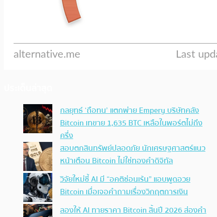
ประเด็นล่าสุด
กลยุทธ์ ‘ถือทน’ แตกพ่าย Empery บริษัทคลัง
Bitcoin เทขาย 1,635 BTC เหลือในพอร์ตไม่ถึง
ครึ่ง
สอบตกสินทรัพย์ปลอดภัย นักเศรษฐศาสตร์แนว
หน้าเตือน Bitcoin ไม่ใช่ทองคำดิจิทัล
วิจัยใหม่ชี้ AI มี “อคติซ่อนเร้น” แอบพูดอวย
Bitcoin เมื่อเจอคำถามเรื่องวิกฤตการเงิน
ลองให้ AI ทายราคา Bitcoin สิ้นปี 2026 ส่องคำ