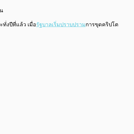
ีน
งปีที่แล้ว เมื่อ
รัฐบาลเริ่มปราบปราม
การขุดคริปโต