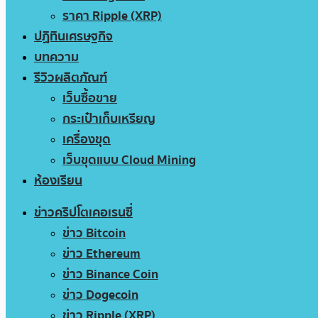
ราคา Ripple (XRP)
ปฏิทินเศรษฐกิจ
บทความ
รีวิวผลิตภัณฑ์
เว็บซื้อขาย
กระเป๋าเก็บเหรียญ
เครื่องขุด
เว็บขุดแบบ Cloud Mining
ห้องเรียน
ข่าวคริปโตเคอเรนซี่
ข่าว Bitcoin
ข่าว Ethereum
ข่าว Binance Coin
ข่าว Dogecoin
ข่าว Ripple (XRP)