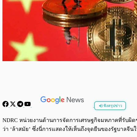
ฟังสรุปข่าว
พร้อมเล่น
NDRC หน่วยงานด้านการจัดการเศรษฐกิจมหภาคที่รับผิดชอบ
ว่า ‘ล้าสมัย’ ซึ่งนี่การแสดงให้เห็นถึงจุดยืนของรัฐบาล