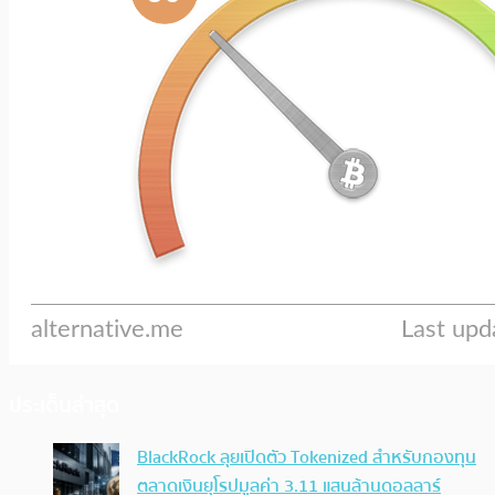
ประเด็นล่าสุด
BlackRock ลุยเปิดตัว Tokenized สำหรับกองทุน
ตลาดเงินยุโรปมูลค่า 3.11 แสนล้านดอลลาร์