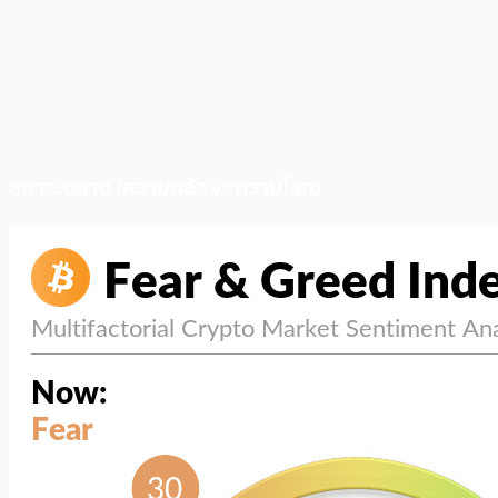
สภาวะตลาด (ความกลัว vs ความโลภ)