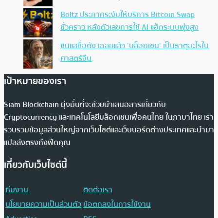
Boltz ประกาศระงับให้บริการ Bitcoin Swap
ชั่วคราว หลังตัวเลขการใช้ AI แฮ็กระบบพุ่งสูง
ซินแสชื่อดัง เฉลยแล้ว ‘บล็อกเชน’ เป็นธาตุอะไรใน
ศาสตร์จีน
เป้าหมายของเรา
Siam Blockchain มุ่งมั่นที่จะช่วยนำเสนอสารเกี่ยวกับ
Cryptocurrency และเทคโนโลยีบล็อกเชนเพื่อคนไทย ในภาษาไทย เรา
รวบรวมข้อมูลส่วนใหญ่จากเว็บไซต์และเว็บบอร์ดต่างประเทศและนำมา
แปลส่งตรงถึงฟีดคุณ
เกี่ยวกับเว็บไซต์นี้
ทีมงาน
ติดต่อเรา
นโยบายความเป็นส่วนตัว
ข้อตกลงในการใช้งาน