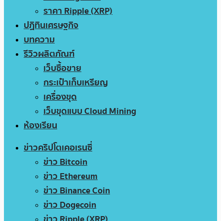
ราคา Ripple (XRP)
ปฏิทินเศรษฐกิจ
บทความ
รีวิวผลิตภัณฑ์
เว็บซื้อขาย
กระเป๋าเก็บเหรียญ
เครื่องขุด
เว็บขุดแบบ Cloud Mining
ห้องเรียน
ข่าวคริปโตเคอเรนซี่
ข่าว Bitcoin
ข่าว Ethereum
ข่าว Binance Coin
ข่าว Dogecoin
ข่าว Ripple (XRP)