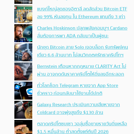
แบงก์ใหญ่สุดของอิตาลี ลดสัดส่วน Bitcoin ETF
ลง 99% หันลงทุน ใน Ethereum แทนถึง 3 เท่า
Charles Hoskinson ปลุกพลังคอมมูฯ Cardano
ลั่นต้องการพา ADA กลับมาเป็นผู้ชนะ
นักขุด Bitcoin สาย Solo เจอบล็อก รับทรัพย์คน
เดียว 6.6 ล้านบาท ไม่สนวิกฤตศรัทธาคริปโทฯ
Bernstein เตือนหากกฎหมาย CLARITY Act ไม่
ผ่าน อาจกดดันราคาคริปโตให้ดิ่งลงอีกระลอก
ทั่วโลกช็อก Telegram หายจาก App Store
ชั่วคราว ก่อนกลับมาใช้งานได้ปกติ
Galaxy Research ประเมินความเสียหายจาก
Coldcard อาจพุ่งสูงถึง $130 ล้าน
ตลาดคริปโตซบเซา วอลุ่มซื้อขายรายวันดิ่งเหลือ
$1.5 หมื่นล้าน ต่ำสุดตั้งแต่ต้นปี 2026