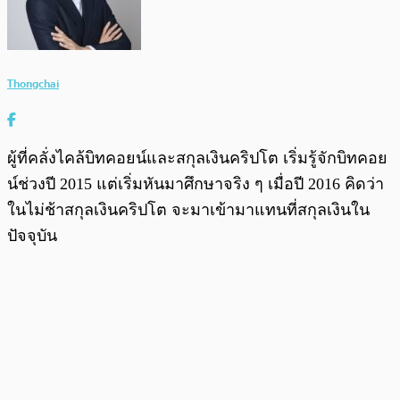
Thongchai
ผู้ที่คลั่งไคล้บิทคอยน์และสกุลเงินคริปโต เริ่มรู้จักบิทคอย
น์ช่วงปี 2015 แต่เริ่มหันมาศึกษาจริง ๆ เมื่อปี 2016 คิดว่า
ในไม่ช้าสกุลเงินคริปโต จะมาเข้ามาแทนที่สกุลเงินใน
ปัจจุบัน