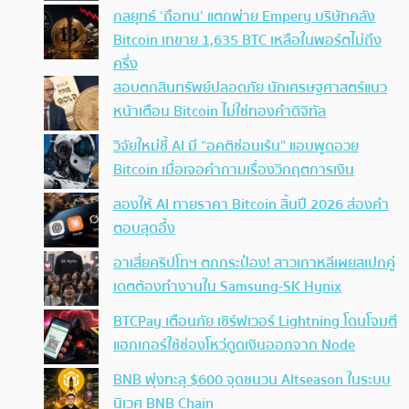
กลยุทธ์ ‘ถือทน’ แตกพ่าย Empery บริษัทคลัง
Bitcoin เทขาย 1,635 BTC เหลือในพอร์ตไม่ถึง
ครึ่ง
สอบตกสินทรัพย์ปลอดภัย นักเศรษฐศาสตร์แนว
หน้าเตือน Bitcoin ไม่ใช่ทองคำดิจิทัล
วิจัยใหม่ชี้ AI มี “อคติซ่อนเร้น” แอบพูดอวย
Bitcoin เมื่อเจอคำถามเรื่องวิกฤตการเงิน
ลองให้ AI ทายราคา Bitcoin สิ้นปี 2026 ส่องคำ
ตอบสุดอึ้ง
อาเสี่ยคริปโทฯ ตกกระป๋อง! สาวเกาหลีเผยสเปกคู่
เดตต้องทำงานใน Samsung-SK Hynix
BTCPay เตือนภัย เซิร์ฟเวอร์ Lightning โดนโจมตี
แฮกเกอร์ใช้ช่องโหว่ดูดเงินออกจาก Node
BNB พุ่งทะลุ $600 จุดชนวน Altseason ในระบบ
นิเวศ BNB Chain