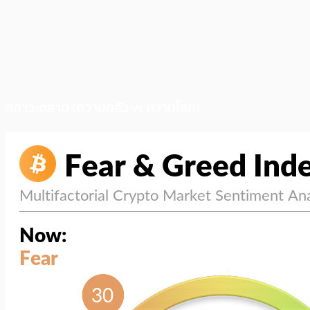
สภาวะตลาด (ความกลัว vs ความโลภ)