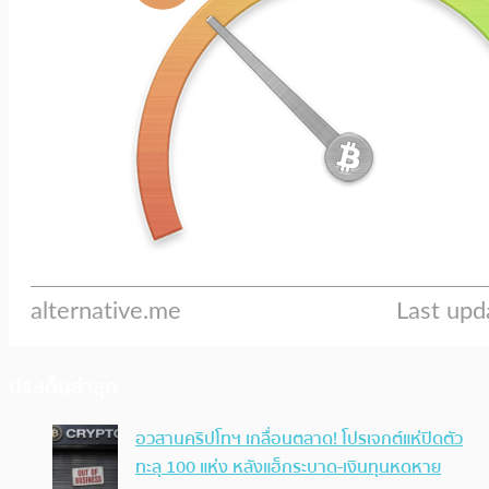
ประเด็นล่าสุด
อวสานคริปโทฯ เกลื่อนตลาด! โปรเจกต์แห่ปิดตัว
ทะลุ 100 แห่ง หลังแฮ็กระบาด-เงินทุนหดหาย