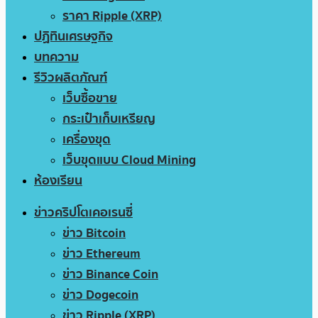
ราคา Ripple (XRP)
ปฏิทินเศรษฐกิจ
บทความ
รีวิวผลิตภัณฑ์
เว็บซื้อขาย
กระเป๋าเก็บเหรียญ
เครื่องขุด
เว็บขุดแบบ Cloud Mining
ห้องเรียน
ข่าวคริปโตเคอเรนซี่
ข่าว Bitcoin
ข่าว Ethereum
ข่าว Binance Coin
ข่าว Dogecoin
ข่าว Ripple (XRP)