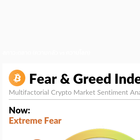
สภาวะตลาด (ความกลัว vs ความโลภ)