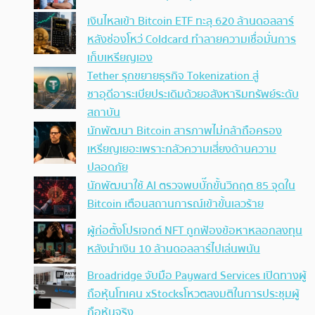
เงินไหลเข้า Bitcoin ETF ทะลุ 620 ล้านดอลลาร์
หลังช่องโหว่ Coldcard ทำลายความเชื่อมั่นการ
เก็บเหรียญเอง
Tether รุกขยายธุรกิจ Tokenization สู่
ซาอุดีอาระเบียประเดิมด้วยอสังหาริมทรัพย์ระดับ
สถาบัน
นักพัฒนา Bitcoin สารภาพไม่กล้าถือครอง
เหรียญเยอะเพราะกลัวความเสี่ยงด้านความ
ปลอดภัย
นักพัฒนาใช้ AI ตรวจพบบั๊กขั้นวิกฤต 85 จุดใน
Bitcoin เตือนสถานการณ์เข้าขั้นเลวร้าย
ผู้ก่อตั้งโปรเจกต์ NFT ถูกฟ้องข้อหาหลอกลงทุน
หลังนำเงิน 10 ล้านดอลลาร์ไปเล่นพนัน
Broadridge จับมือ Payward Services เปิดทางผู้
ถือหุ้นโทเคน xStocksโหวตลงมติในการประชุมผู้
ถือหุ้นจริง