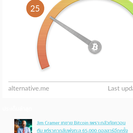
ประเด็นล่าสุด
Jim Cramer เทขาย Bitcoin เพราะกลัวภัยควอน
ตัม แต่ราคากลับพุ่งทะลุ 65,000 ดอลลาร์อีกครั้ง