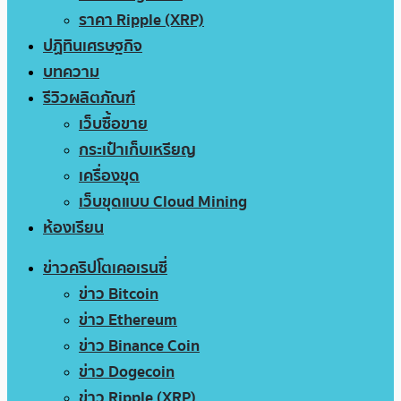
ราคา Ripple (XRP)
ปฏิทินเศรษฐกิจ
บทความ
รีวิวผลิตภัณฑ์
เว็บซื้อขาย
กระเป๋าเก็บเหรียญ
เครื่องขุด
เว็บขุดแบบ Cloud Mining
ห้องเรียน
ข่าวคริปโตเคอเรนซี่
ข่าว Bitcoin
ข่าว Ethereum
ข่าว Binance Coin
ข่าว Dogecoin
ข่าว Ripple (XRP)