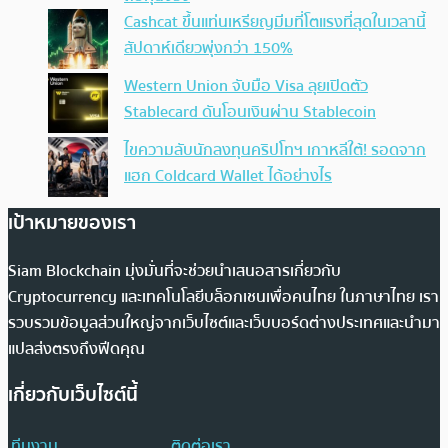
Cashcat ขึ้นแท่นเหรียญมีมที่โตแรงที่สุดในเวลานี้
สัปดาห์เดียวพุ่งกว่า 150%
Western Union จับมือ Visa ลุยเปิดตัว
Stablecard ดันโอนเงินผ่าน Stablecoin
ไขความลับนักลงทุนคริปโทฯ เกาหลีใต้! รอดจาก
แฮก Coldcard Wallet ได้อย่างไร
เป้าหมายของเรา
Siam Blockchain มุ่งมั่นที่จะช่วยนำเสนอสารเกี่ยวกับ
Cryptocurrency และเทคโนโลยีบล็อกเชนเพื่อคนไทย ในภาษาไทย เรา
รวบรวมข้อมูลส่วนใหญ่จากเว็บไซต์และเว็บบอร์ดต่างประเทศและนำมา
แปลส่งตรงถึงฟีดคุณ
เกี่ยวกับเว็บไซต์นี้
ทีมงาน
ติดต่อเรา