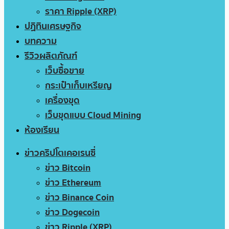
ราคา Ripple (XRP)
ปฏิทินเศรษฐกิจ
บทความ
รีวิวผลิตภัณฑ์
เว็บซื้อขาย
กระเป๋าเก็บเหรียญ
เครื่องขุด
เว็บขุดแบบ Cloud Mining
ห้องเรียน
ข่าวคริปโตเคอเรนซี่
ข่าว Bitcoin
ข่าว Ethereum
ข่าว Binance Coin
ข่าว Dogecoin
ข่าว Ripple (XRP)