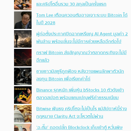
และคริปโตอื่นรวม 30 สกุลเป็นครั้งแรก
Tom Lee เตือนควอนตัมอาจเจาะระบบ Bitcoin ได้
ในปี 2028
ผู้ก่อตั้งประกาศปิดฉากเหรียญ AI Agent มูลค่า 2
พันล้าน พร้อมลั่นจะไม่มีการช่วยเหลืออีกต่อไป
กราฟ Bitcoin ส่งสัญญาณว่าตลาดกระทิงจะไม่มี
อีกแล้ว
ชายชาวมิสซูรีถูกฟ้อง หลังวางแผนลักพาตัวนัก
ลงทุน Bitcoin เพื่อเรียกค่าไถ่
Binance รุกหนัก เพิ่มหุ้น bStocks 10 ตัวดังเข้า
ตลาดสปอต พร้อมแคมเปญฟรีค่าธรรมเนียม
Bitwise ฟันธง คริปโตจะไม่เป็นไร แม้สัปดาห์นี้ร่าง
กฎหมาย Clarity Act จะโหวตไม่ผ่าน
‘อ.ตั๊ม’ ถอดปลั้ก Blockclock เก็บเข้าตู้ หวั่นพิษ