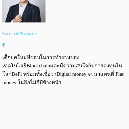
Kasamsak Wongsanin
เด็กยุคใหม่ที่ชอบในการทำงานของ
เทคโนโลยีBlockchainและมีความสนใจกับการลงทุนใน
โลกDeFi พร้อมทั้งเชื่อว่าDigital money จะมาแทนที่ Fiat
money ในอีกไม่กี่ปีข้างหน้า