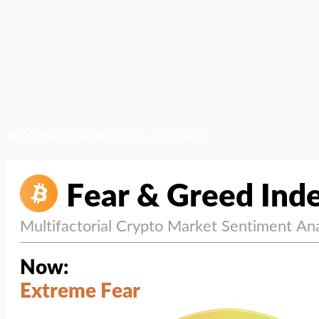
สภาวะตลาด (ความกลัว vs ความโลภ)