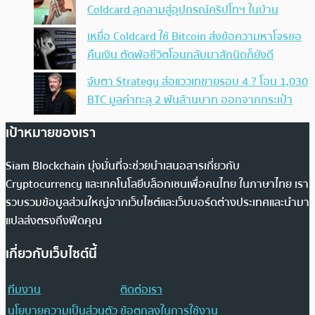
Coldcard ลุกลามสู่อุปกรณ์คริปโทฯ ในบ้าน
เหยื่อ Coldcard ใช้ Bitcoin ส่งข้อความหาโจรขอ
คืนเงิน ตัดพ้อชีวิตโอนกลับมาสักนิดก็ยังดี
จับตา Strategy ส่อแววเทขายรอบ 4 ? โอน 1,030
BTC มูลค่าทะลุ 2 พันล้านบาท ออกจากกระเป๋า
เป้าหมายของเรา
Siam Blockchain มุ่งมั่นที่จะช่วยนำเสนอสารเกี่ยวกับ
Cryptocurrency และเทคโนโลยีบล็อกเชนเพื่อคนไทย ในภาษาไทย เรา
รวบรวมข้อมูลส่วนใหญ่จากเว็บไซต์และเว็บบอร์ดต่างประเทศและนำมา
แปลส่งตรงถึงฟีดคุณ
เกี่ยวกับเว็บไซต์นี้
ทีมงาน
ติดต่อเรา
นโยบายความเป็นส่วนตัว
ข้อตกลงในการใช้งาน