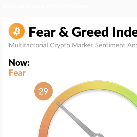
สภาวะตลาด (ความกลัว vs ความโลภ)