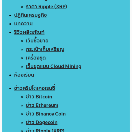
ราคา Ripple (XRP)
ปฏิทินเศรษฐกิจ
บทความ
รีวิวผลิตภัณฑ์
เว็บซื้อขาย
กระเป๋าเก็บเหรียญ
เครื่องขุด
เว็บขุดแบบ Cloud Mining
ห้องเรียน
ข่าวคริปโตเคอเรนซี่
ข่าว Bitcoin
ข่าว Ethereum
ข่าว Binance Coin
ข่าว Dogecoin
ข่าว Ripple (XRP)