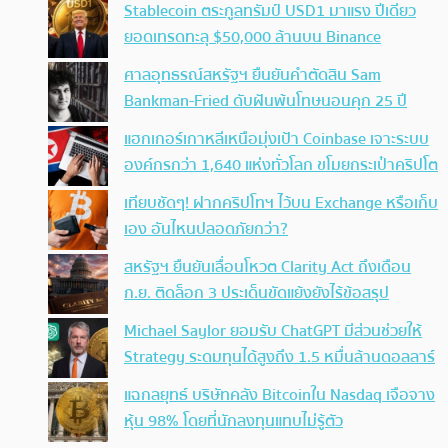
Stablecoin ตระกูลทรัมป์ USD1 มาแรง ปีเดียว
ยอดเทรดทะลุ $50,000 ล้านบน Binance
ศาลอุทธรณ์สหรัฐฯ ยืนยันคำตัดสิน Sam
Bankman-Fried ดับฝันพ้นโทษนอนคุก 25 ปี
แฮกเกอร์เกาหลีเหนือมุ่งเป้า Coinbase เจาะระบบ
องค์กรกว่า 1,640 แห่งทั่วโลก ขโมยกระเป๋าคริปโต
เทียบชัดๆ! ฝากคริปโทฯ ไว้บน Exchange หรือเก็บ
เอง อันไหนปลอดภัยกว่า?
สหรัฐฯ ยืนยันเลื่อนโหวต Clarity Act ถึงเดือน
ก.ย. ติดล็อก 3 ประเด็นขัดแย้งยังไร้ข้อสรุป
Michael Saylor ยอมรับ ChatGPT มีส่วนช่วยให้
Strategy ระดมทุนได้สูงถึง 1.5 หมื่นล้านดอลลาร์
แฉกลยุทธ์ บริษัทคลัง Bitcoinใน Nasdaq เจือจาง
หุ้น 98% โดยที่นักลงทุนแทบไม่รู้ตัว