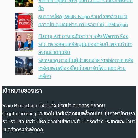
Bitcoin อยู่โซน $63,000 เจ้ามือ-รายย่อยแห่ช้อน
ซื้อ
ธนาคารใหญ่ Wells Fargo ร่วมศึกชิงส่วนแบ่ง
ตลาดโทเคนเงินฝาก ตามรอย Citi, JPMorgan
Clarity Act อาจชะงักยาว ๆ หลัง Warren ร้อง
SEC ตรวจสอบเหรียญมีมของทรัมป์ เพราะทำนัก
ลงทุนขาดทุนยับ
Samsung อาจเป็นผู้นำแจกจ่าย Stablecoin หลัง
เตรียมเพิ่มฟีเจอร์ใหม่ในสมาร์ทโฟน 800 ล้าน
เครื่อง
เป้าหมายของเรา
Siam Blockchain มุ่งมั่นที่จะช่วยนำเสนอสารเกี่ยวกับ
Cryptocurrency และเทคโนโลยีบล็อกเชนเพื่อคนไทย ในภาษาไทย เรา
รวบรวมข้อมูลส่วนใหญ่จากเว็บไซต์และเว็บบอร์ดต่างประเทศและนำมา
แปลส่งตรงถึงฟีดคุณ