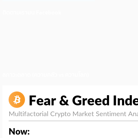
ติดตามเราบน Facebook
สภาวะตลาด (ความกลัว vs ความโลภ)