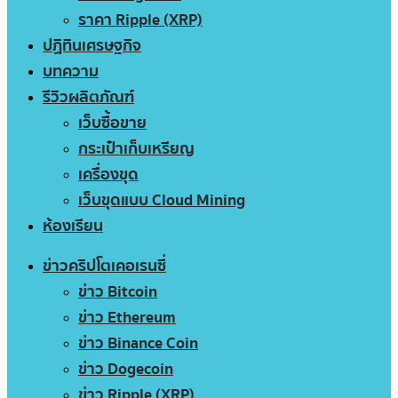
ราคา Ripple (XRP)
ปฏิทินเศรษฐกิจ
บทความ
รีวิวผลิตภัณฑ์
เว็บซื้อขาย
กระเป๋าเก็บเหรียญ
เครื่องขุด
เว็บขุดแบบ Cloud Mining
ห้องเรียน
ข่าวคริปโตเคอเรนซี่
ข่าว Bitcoin
ข่าว Ethereum
ข่าว Binance Coin
ข่าว Dogecoin
ข่าว Ripple (XRP)