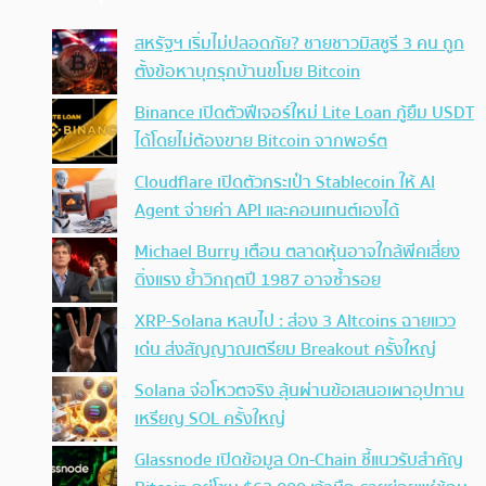
สหรัฐฯ เริ่มไม่ปลอดภัย? ชายชาวมิสซูรี 3 คน ถูก
ตั้งข้อหาบุกรุกบ้านขโมย Bitcoin
Binance เปิดตัวฟีเจอร์ใหม่ Lite Loan กู้ยืม USDT
ได้โดยไม่ต้องขาย Bitcoin จากพอร์ต
Cloudflare เปิดตัวกระเป๋า Stablecoin ให้ AI
Agent จ่ายค่า API และคอนเทนต์เองได้
Michael Burry เตือน ตลาดหุ้นอาจใกล้พีคเสี่ยง
ดิ่งแรง ย้ำวิกฤตปี 1987 อาจซ้ำรอย
XRP-Solana หลบไป : ส่อง 3 Altcoins ฉายแวว
เด่น ส่งสัญญาณเตรียม Breakout ครั้งใหญ่
Solana จ่อโหวตจริง ลุ้นผ่านข้อเสนอเผาอุปทาน
เหรียญ SOL ครั้งใหญ่
Glassnode เปิดข้อมูล On-Chain ชี้แนวรับสำคัญ