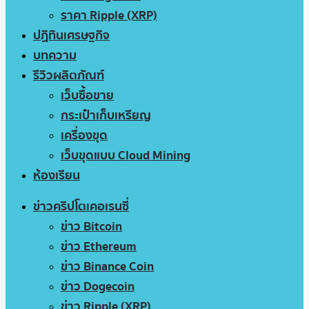
ราคา Ripple (XRP)
ปฏิทินเศรษฐกิจ
บทความ
รีวิวผลิตภัณฑ์
เว็บซื้อขาย
กระเป๋าเก็บเหรียญ
เครื่องขุด
เว็บขุดแบบ Cloud Mining
ห้องเรียน
ข่าวคริปโตเคอเรนซี่
ข่าว Bitcoin
ข่าว Ethereum
ข่าว Binance Coin
ข่าว Dogecoin
ข่าว Ripple (XRP)