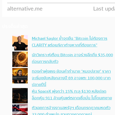
ประเด็นล่าสุด
Michael Saylor ย้ำจุดยืน “Bitcoin ไม่ต้องการ
CLARITY แต่อเมริกาต่างหากที่ต้องการ”
นักวิเคราะห์เตือน Bitcoin อาจร่วงลึกถึง $35,000
ก่อนการกลับตัว
ทองคำพุ่งแรง ย้อนคำทำนาย “หมอปลาย” ราคา
จะเริ่มขยับหลังกลางปี 69 อาจแตะ 100,000 บาท
ปลายปีนี้
หุ้น SpaceX พุ่งกว่า 15% ทะลุ $130 หลังปลด
ล็อกหุ้น 911 ล้านหุ้นแต่ตลาดเชื่อมั่น ไม่โดนเทขาย
ตัวเลขการจ้างงานสหรัฐฯ เดือนกรกฎาคมหดตัว
23,000 ตำแหน่ง สวนทางคาดการณ์