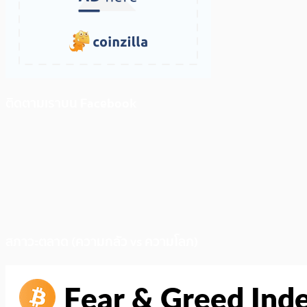
ติดตามเราบน Facebook
สภาวะตลาด (ความกลัว vs ความโลภ)