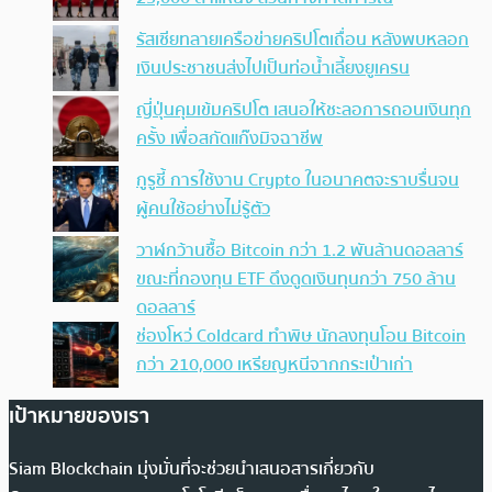
รัสเซียทลายเครือข่ายคริปโตเถื่อน หลังพบหลอก
เงินประชาชนส่งไปเป็นท่อน้ำเลี้ยงยูเครน
ญี่ปุ่นคุมเข้มคริปโต เสนอให้ชะลอการถอนเงินทุก
ครั้ง เพื่อสกัดแก๊งมิจฉาชีพ
กูรูชี้ การใช้งาน Crypto ในอนาคตจะราบรื่นจน
ผู้คนใช้อย่างไม่รู้ตัว
วาฬกว้านซื้อ Bitcoin กว่า 1.2 พันล้านดอลลาร์
ขณะที่กองทุน ETF ดึงดูดเงินทุนกว่า 750 ล้าน
ดอลลาร์
ช่องโหว่ Coldcard ทำพิษ นักลงทุนโอน Bitcoin
กว่า 210,000 เหรียญหนีจากกระเป๋าเก่า
เป้าหมายของเรา
Siam Blockchain มุ่งมั่นที่จะช่วยนำเสนอสารเกี่ยวกับ