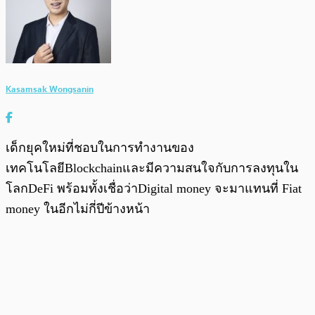
Kasamsak Wongsanin
เด็กยุคใหม่ที่ชอบในการทำงานของ
เทคโนโลยีBlockchainและมีความสนใจกับการลงทุนใน
โลกDeFi พร้อมทั้งเชื่อว่าDigital money จะมาแทนที่ Fiat
money ในอีกไม่กี่ปีข้างหน้า