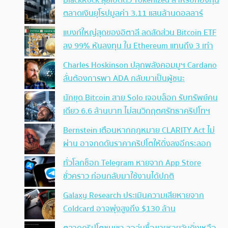
ตลาดเงินยุโรปมูลค่า 3.11 แสนล้านดอลลาร์
แบงก์ใหญ่สุดของอิตาลี ลดสัดส่วน Bitcoin ETF
ลง 99% หันลงทุน ใน Ethereum แทนถึง 3 เท่า
Charles Hoskinson ปลุกพลังคอมมูฯ Cardano
ลั่นต้องการพา ADA กลับมาเป็นผู้ชนะ
นักขุด Bitcoin สาย Solo เจอบล็อก รับทรัพย์คน
เดียว 6.6 ล้านบาท ไม่สนวิกฤตศรัทธาคริปโทฯ
Bernstein เตือนหากกฎหมาย CLARITY Act ไม่
ผ่าน อาจกดดันราคาคริปโตให้ดิ่งลงอีกระลอก
ทั่วโลกช็อก Telegram หายจาก App Store
ชั่วคราว ก่อนกลับมาใช้งานได้ปกติ
Galaxy Research ประเมินความเสียหายจาก
Coldcard อาจพุ่งสูงถึง $130 ล้าน
ตลาดคริปโตซบเซา วอลุ่มซื้อขายรายวันดิ่งเหลือ