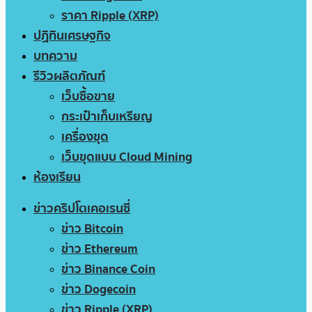
ราคา Ripple (XRP)
ปฏิทินเศรษฐกิจ
บทความ
รีวิวผลิตภัณฑ์
เว็บซื้อขาย
กระเป๋าเก็บเหรียญ
เครื่องขุด
เว็บขุดแบบ Cloud Mining
ห้องเรียน
ข่าวคริปโตเคอเรนซี่
ข่าว Bitcoin
ข่าว Ethereum
ข่าว Binance Coin
ข่าว Dogecoin
ข่าว Ripple (XRP)