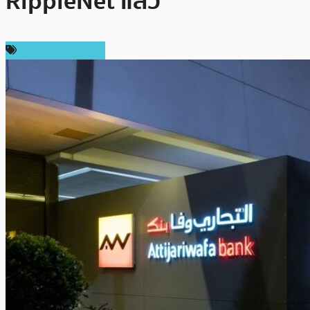
RippleNet แล้ว
ข่าว Ripple (XRP)