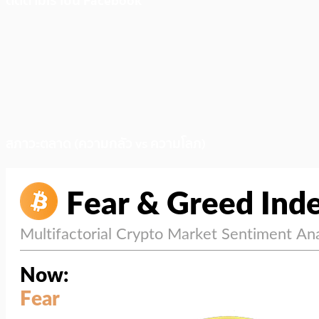
ติดตามเราบน Facebook
สภาวะตลาด (ความกลัว vs ความโลภ)