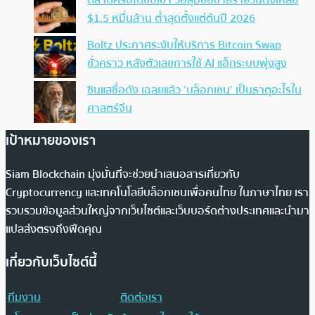
$1.5 หมื่นล้าน ต่ำสุดตั้งแต่ต้นปี 2026
Boltz ประกาศระงับให้บริการ Bitcoin Swap
ชั่วคราว หลังตัวเลขการใช้ AI แฮ็กระบบพุ่งสูง
ซินแสชื่อดัง เฉลยแล้ว ‘บล็อกเชน’ เป็นธาตุอะไรใน
ศาสตร์จีน
เป้าหมายของเรา
Siam Blockchain มุ่งมั่นที่จะช่วยนำเสนอสารเกี่ยวกับ
Cryptocurrency และเทคโนโลยีบล็อกเชนเพื่อคนไทย ในภาษาไทย เรา
รวบรวมข้อมูลส่วนใหญ่จากเว็บไซต์และเว็บบอร์ดต่างประเทศและนำมา
แปลส่งตรงถึงฟีดคุณ
เกี่ยวกับเว็บไซต์นี้
ทีมงาน
ติดต่อเรา