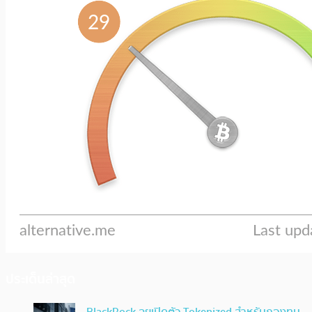
ประเด็นล่าสุด
BlackRock ลุยเปิดตัว Tokenized สำหรับกองทุน