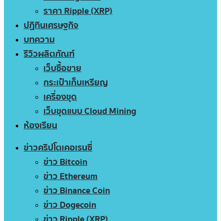
ราคา Ripple (XRP)
ปฏิทินเศรษฐกิจ
บทความ
รีวิวผลิตภัณฑ์
เว็บซื้อขาย
กระเป๋าเก็บเหรียญ
เครื่องขุด
เว็บขุดแบบ Cloud Mining
ห้องเรียน
ข่าวคริปโตเคอเรนซี่
ข่าว Bitcoin
ข่าว Ethereum
ข่าว Binance Coin
ข่าว Dogecoin
ข่าว Ripple (XRP)