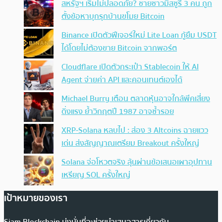
สหรัฐฯ เริ่มไม่ปลอดภัย? ชายชาวมิสซูรี 3 คน ถูก
ตั้งข้อหาบุกรุกบ้านขโมย Bitcoin
Binance เปิดตัวฟีเจอร์ใหม่ Lite Loan กู้ยืม USDT
ได้โดยไม่ต้องขาย Bitcoin จากพอร์ต
Cloudflare เปิดตัวกระเป๋า Stablecoin ให้ AI
Agent จ่ายค่า API และคอนเทนต์เองได้
Michael Burry เตือน ตลาดหุ้นอาจใกล้พีคเสี่ยง
ดิ่งแรง ย้ำวิกฤตปี 1987 อาจซ้ำรอย
XRP-Solana หลบไป : ส่อง 3 Altcoins ฉายแวว
เด่น ส่งสัญญาณเตรียม Breakout ครั้งใหญ่
Solana จ่อโหวตจริง ลุ้นผ่านข้อเสนอเผาอุปทาน
เหรียญ SOL ครั้งใหญ่
เป้าหมายของเรา
Siam Blockchain มุ่งมั่นที่จะช่วยนำเสนอสารเกี่ยวกับ