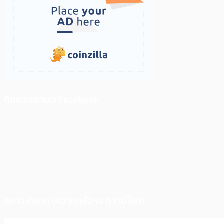
ติดตามเราบน Facebook
สภาวะตลาด (ความกลัว vs ความโลภ)