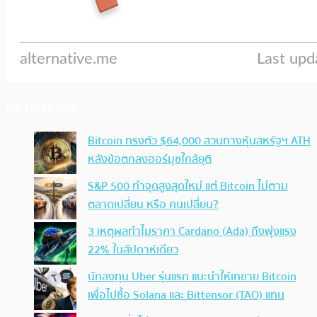
ประเด็นล่าสุด
Bitcoin ทรงตัว $64,000 สวนทางหุ้นสหรัฐฯ ATH
หลังข้อตกลงฮอร์มุซใกล้ยุติ
S&P 500 ทำจุดสูงสุดใหม่ แต่ Bitcoin ไม่ตาม
ตลาดเปลี่ยน หรือ คนเปลี่ยน?
3 เหตุผลทำไมราคา Cardano (Ada) ถึงพุ่งแรง
22% ในสัปดาห์เดียว
นักลงทุน Uber รุ่นแรก แนะนำให้เทขาย Bitcoin
เพื่อไปซื้อ Solana และ Bittensor (TAO) แทน