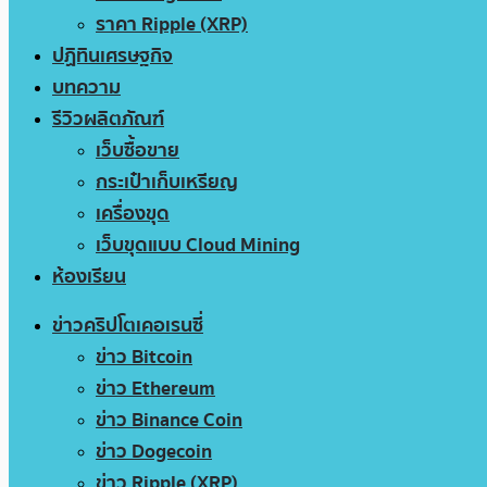
ราคา Ripple (XRP)
ปฏิทินเศรษฐกิจ
บทความ
รีวิวผลิตภัณฑ์
เว็บซื้อขาย
กระเป๋าเก็บเหรียญ
เครื่องขุด
เว็บขุดแบบ Cloud Mining
ห้องเรียน
ข่าวคริปโตเคอเรนซี่
ข่าว Bitcoin
ข่าว Ethereum
ข่าว Binance Coin
ข่าว Dogecoin
ข่าว Ripple (XRP)