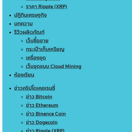
ราคา Ripple (XRP)
ปฏิทินเศรษฐกิจ
บทความ
รีวิวผลิตภัณฑ์
เว็บซื้อขาย
กระเป๋าเก็บเหรียญ
เครื่องขุด
เว็บขุดแบบ Cloud Mining
ห้องเรียน
ข่าวคริปโตเคอเรนซี่
ข่าว Bitcoin
ข่าว Ethereum
ข่าว Binance Coin
ข่าว Dogecoin
ข่าว Ripple (XRP)