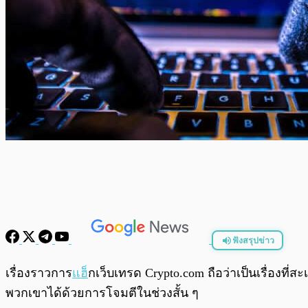
ฟังสรุปข่าว
พร้อมเล่น
เรื่องราวการ
แฮ็
กเว็บเทรด Crypto.com ถือว่าเป็นเรื่อง
พวกเขาได้ด้วยการโจมตีในช่วงสั้น ๆ