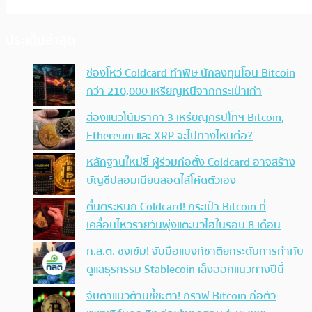
ประเด็นล่าสุด
ช่องโหว่ Coldcard ทำพิษ นักลงทุนโอน Bitcoin
กว่า 210,000 เหรียญหนีจากกระเป๋าเก่า
ส่องแนวโน้มราคา 3 เหรียญคริปโทฯ Bitcoin,
Ethereum และ XRP จะไปทางไหนต่อ?
หลักฐานใหม่ชี้ ผู้ร่วมก่อตั้ง Coldcard อาจสร้าง
บัญชีปลอมเนียนสอดไส้โค้ดตัวเอง
ตื่นตระหนก Coldcard! กระเป๋า Bitcoin ที่
เคลื่อนไหวรายวันพุ่งแตะนิวไฮในรอบ 8 เดือน
ก.ล.ต. ชงเข้ม! จับมือแบงก์ชาติยกระดับการกำกับ
ดูแลธุรกรรม Stablecoin เล็งออกแนวทางปีนี้
จับตาแนวต้านชี้ชะตา! กราฟ Bitcoin ก่อตัว