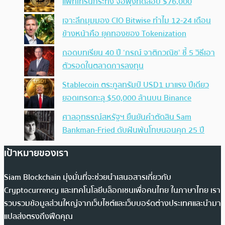
แพทเทิร์นกระทิง จ่อพุ่งทดสอบ $76,000
เจาะลึกมุมมอง CIO Bitwise ทำไม 12-24 เดือน
ข้างหน้าคือ ยุคทองของ Tokenization
ถอดบทเรียน 40 ปี ‘กรณ์ จาติกวณิช’ ชี้ 5 วิธีเอา
ตัวรอดในตลาดการลงทุน
Stablecoin ตระกูลทรัมป์ USD1 มาแรง ปีเดียว
ยอดเทรดทะลุ $50,000 ล้านบน Binance
ศาลอุทธรณ์สหรัฐฯ ยืนยันคำตัดสิน Sam
Bankman-Fried ดับฝันพ้นโทษนอนคุก 25 ปี
เป้าหมายของเรา
Siam Blockchain มุ่งมั่นที่จะช่วยนำเสนอสารเกี่ยวกับ
Cryptocurrency และเทคโนโลยีบล็อกเชนเพื่อคนไทย ในภาษาไทย เรา
รวบรวมข้อมูลส่วนใหญ่จากเว็บไซต์และเว็บบอร์ดต่างประเทศและนำมา
แปลส่งตรงถึงฟีดคุณ