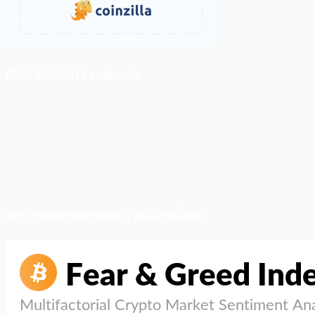
ติดตามเราบน Facebook
สภาวะตลาด (ความกลัว vs ความโลภ)