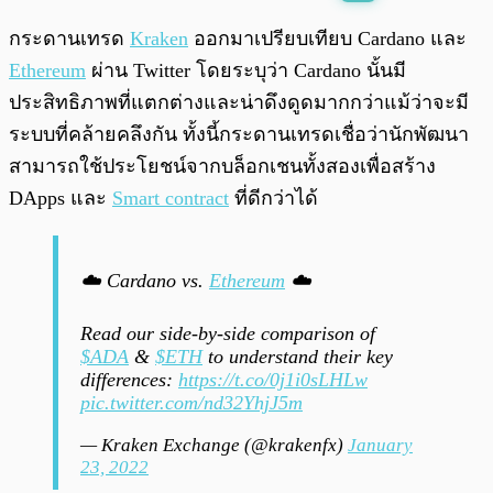
พร้อมเล่น
0:00
/
0:00
กระดานเทรด
Kraken
ออกมาเปรียบเทียบ Cardano และ
Ethereum
ผ่าน Twitter โดยระบุว่า Cardano นั้นมี
ประสิทธิภาพที่แตกต่างและน่าดึงดูดมากกว่าแม้ว่าจะมี
ระบบที่คล้ายคลึงกัน ทั้งนี้กระดานเทรดเชื่อว่านักพัฒนา
สามารถใช้ประโยชน์จากบล็อกเชนทั้งสองเพื่อสร้าง
DApps และ
Smart contract
ที่ดีกว่าได้
☁️ Cardano vs.
Ethereum
☁️
Read our side-by-side comparison of
$ADA
&
$ETH
to understand their key
differences:
https://t.co/0j1i0sLHLw
pic.twitter.com/nd32YhjJ5m
— Kraken Exchange (@krakenfx)
January
23, 2022