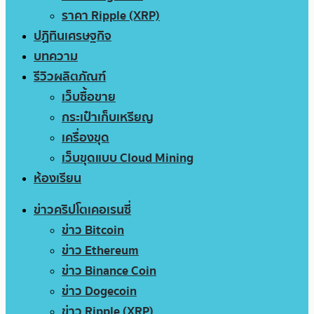
ราคา Ripple (XRP)
ปฏิทินเศรษฐกิจ
บทความ
รีวิวผลิตภัณฑ์
เว็บซื้อขาย
กระเป๋าเก็บเหรียญ
เครื่องขุด
เว็บขุดแบบ Cloud Mining
ห้องเรียน
ข่าวคริปโตเคอเรนซี่
ข่าว Bitcoin
ข่าว Ethereum
ข่าว Binance Coin
ข่าว Dogecoin
ข่าว Ripple (XRP)