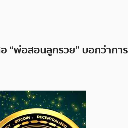
สือ “พ่อสอนลูกรวย” บอกว่าการท