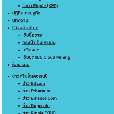
ราคา Ripple (XRP)
ปฏิทินเศรษฐกิจ
บทความ
รีวิวผลิตภัณฑ์
เว็บซื้อขาย
กระเป๋าเก็บเหรียญ
เครื่องขุด
เว็บขุดแบบ Cloud Mining
ห้องเรียน
ข่าวคริปโตเคอเรนซี่
ข่าว Bitcoin
ข่าว Ethereum
ข่าว Binance Coin
ข่าว Dogecoin
ข่าว Ripple (XRP)