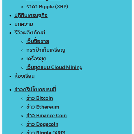
ราคา Ripple (XRP)
ปฏิทินเศรษฐกิจ
บทความ
รีวิวผลิตภัณฑ์
เว็บซื้อขาย
กระเป๋าเก็บเหรียญ
เครื่องขุด
เว็บขุดแบบ Cloud Mining
ห้องเรียน
ข่าวคริปโตเคอเรนซี่
ข่าว Bitcoin
ข่าว Ethereum
ข่าว Binance Coin
ข่าว Dogecoin
ข่าว Ripple (XRP)