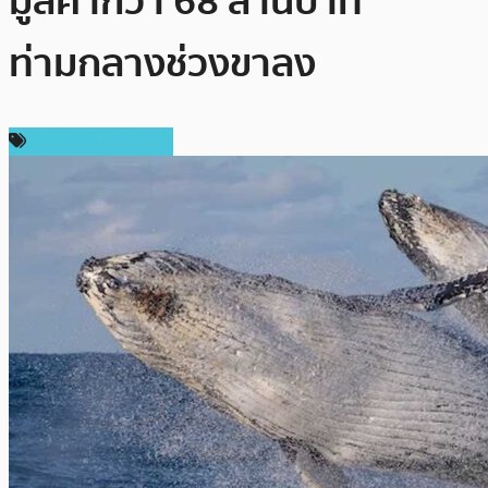
มูลค่ากว่า 68 ล้านบาท
ท่ามกลางช่วงขาลง
ข่าวคริปโตเคอเรนซี่