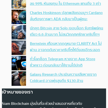
ลง 99% หันลงทุน ใน Ethereum แทนถึง 3 เท่า
Charles Hoskinson ปลุกพลังคอมมูฯ Cardano
ลั่นต้องการพา ADA กลับมาเป็นผู้ชนะ
นักขุด Bitcoin สาย Solo เจอบล็อก รับทรัพย์คน
เดียว 6.6 ล้านบาท ไม่สนวิกฤตศรัทธาคริปโทฯ
Bernstein เตือนหากกฎหมาย CLARITY Act ไม่
ผ่าน อาจกดดันราคาคริปโตให้ดิ่งลงอีกระลอก
ทั่วโลกช็อก Telegram หายจาก App Store
ชั่วคราว ก่อนกลับมาใช้งานได้ปกติ
Galaxy Research ประเมินความเสียหายจาก
Coldcard อาจพุ่งสูงถึง $130 ล้าน
เป้าหมายของเรา
Siam Blockchain มุ่งมั่นที่จะช่วยนำเสนอสารเกี่ยวกับ