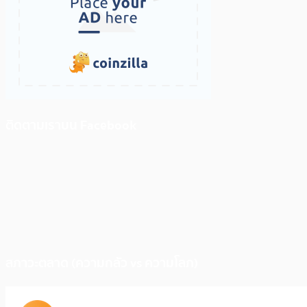
ติดตามเราบน Facebook
สภาวะตลาด (ความกลัว vs ความโลภ)