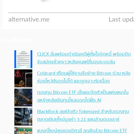
ประเด็นล่าสุด
CLICX ลั่นพร้อมดำเนินคดีผู้ตั้งใจบิดหนี้ พร้อมปิด
รับสมัครชั่วคราวหลังคนแห่ยื่นจนระบบล้น
Coldcard เตือนผู้ใช้งานรีบย้าย Bitcoin ด่วน หลัง
ช่องโหว่ยังอุดไม่ได้ และถูกเจาะต่อเนื่อง
กองทุน Bitcoin ETF เจ๊งและปิดตัวเป็นแห่งแรกใน
สหรัฐหลังเงินทุนไหลออกไปฝั่ง AI
BlackRock ลุยเปิดตัว Tokenized สำหรับกองทุน
ตลาดเงินยุโรปมูลค่า 3.11 แสนล้านดอลลาร์
แบงก์ใหญ่สุดของอิตาลี ลดสัดส่วน Bitcoin ETF