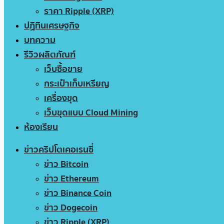
ราคา Ripple (XRP)
ปฏิทินเศรษฐกิจ
บทความ
รีวิวผลิตภัณฑ์
เว็บซื้อขาย
กระเป๋าเก็บเหรียญ
เครื่องขุด
เว็บขุดแบบ Cloud Mining
ห้องเรียน
ข่าวคริปโตเคอเรนซี่
ข่าว Bitcoin
ข่าว Ethereum
ข่าว Binance Coin
ข่าว Dogecoin
ข่าว Ripple (XRP)