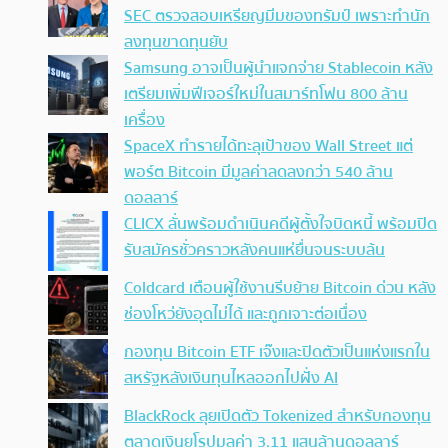
SEC ตรวจสอบเหรียญมีมของทรัมป์ เพราะทำนัก
ลงทุนขาดทุนยับ
Samsung อาจเป็นผู้นำแจกจ่าย Stablecoin หลัง
เตรียมเพิ่มฟีเจอร์ใหม่ในสมาร์ทโฟน 800 ล้าน
เครื่อง
SpaceX ทำรายได้ทะลุเป้าของ Wall Street แต่
พอร์ต Bitcoin มีมูลค่าลดลงกว่า 540 ล้าน
ดอลลาร์
CLICX ลั่นพร้อมดำเนินคดีผู้ตั้งใจบิดหนี้ พร้อมปิด
รับสมัครชั่วคราวหลังคนแห่ยื่นจนระบบล้น
Coldcard เตือนผู้ใช้งานรีบย้าย Bitcoin ด่วน หลัง
ช่องโหว่ยังอุดไม่ได้ และถูกเจาะต่อเนื่อง
กองทุน Bitcoin ETF เจ๊งและปิดตัวเป็นแห่งแรกใน
สหรัฐหลังเงินทุนไหลออกไปฝั่ง AI
BlackRock ลุยเปิดตัว Tokenized สำหรับกองทุน
ตลาดเงินยุโรปมูลค่า 3.11 แสนล้านดอลลาร์