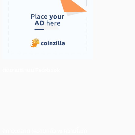
ติดตามเราบน Facebook
สภาวะตลาด (ความกลัว vs ความโลภ)