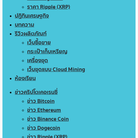
ราคา Ripple (XRP)
ปฏิทินเศรษฐกิจ
บทความ
รีวิวผลิตภัณฑ์
เว็บซื้อขาย
กระเป๋าเก็บเหรียญ
เครื่องขุด
เว็บขุดแบบ Cloud Mining
ห้องเรียน
ข่าวคริปโตเคอเรนซี่
ข่าว Bitcoin
ข่าว Ethereum
ข่าว Binance Coin
ข่าว Dogecoin
ข่าว Ripple (XRP)