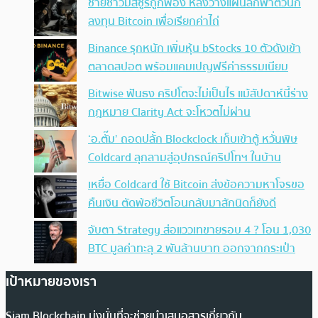
ชายชาวมิสซูรีถูกฟ้อง หลังวางแผนลักพาตัวนัก
ลงทุน Bitcoin เพื่อเรียกค่าไถ่
Binance รุกหนัก เพิ่มหุ้น bStocks 10 ตัวดังเข้า
ตลาดสปอต พร้อมแคมเปญฟรีค่าธรรมเนียม
Bitwise ฟันธง คริปโตจะไม่เป็นไร แม้สัปดาห์นี้ร่าง
กฎหมาย Clarity Act จะโหวตไม่ผ่าน
‘อ.ตั๊ม’ ถอดปลั้ก Blockclock เก็บเข้าตู้ หวั่นพิษ
Coldcard ลุกลามสู่อุปกรณ์คริปโทฯ ในบ้าน
เหยื่อ Coldcard ใช้ Bitcoin ส่งข้อความหาโจรขอ
คืนเงิน ตัดพ้อชีวิตโอนกลับมาสักนิดก็ยังดี
จับตา Strategy ส่อแววเทขายรอบ 4 ? โอน 1,030
BTC มูลค่าทะลุ 2 พันล้านบาท ออกจากกระเป๋า
เป้าหมายของเรา
Siam Blockchain มุ่งมั่นที่จะช่วยนำเสนอสารเกี่ยวกับ