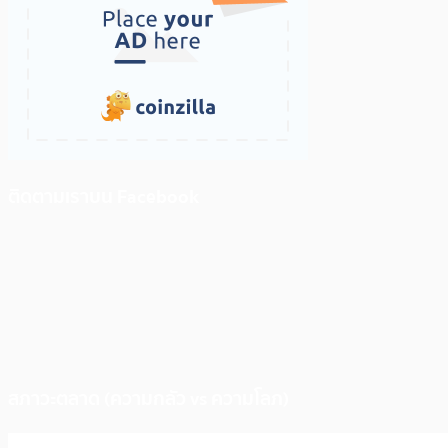
ติดตามเราบน Facebook
สภาวะตลาด (ความกลัว vs ความโลภ)