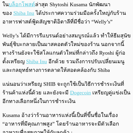
พร้อมเล่น
0:00
/
0:00
ใน
บล็อกโพสต์
ล่าสุด Shytoshi Kusama นักพัฒนา
ของ
Shiba Inu
ได้ประกาศความร่วมมือครั้งใหญ่กับร้าน
อาหารฟาสต์ฟู้ดสัญชาติอิตาลีที่มีชื่อว่า “Welly’s”
Welly’s ได้มีการรีแบรนด์อย่างสมบูรณ์แล้ว ทำให้ธีมสุนัข
พันธุ์ชิบะกลายเป็นมาสคอตตัวใหม่ของร้าน นอกจากนี้
ทางร้านยังจะใช้สโลแกนตัวใหม่ที่กล่าวถึง Ryoshi ผู้ก่อ
ตั้งเหรียญ
Shiba Inu
อีกด้วย รวมถึงการปรับเปลี่ยนเมนู
และกลยุทธ์ทางการตลาดให้สอดคล้องกับ Shiba
แน่นอนว่าเหรียญ SHIB จะถูกใช้เป็นวิธีการชำระเงินที่
ร้านค้าแห่งนี้ด้วย และยังจะมี
Dogecoin
เหรียญคู่แข่งเป็น
อีกทางเลือกหนึ่งในการชำระเงิน
Kusama อ้างว่าร้านอาหารแห่งนี้เป็นที่ขึ้นชื่อในเรื่อง
“อาหารที่มีคุณภาพสูง” โดยร้านอาหารจะมีตัวเลือก
อาหารเพื่อสุขภาพให้กับลูกค้า :