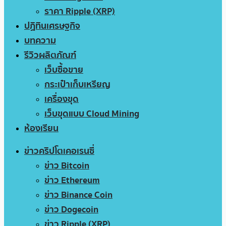
ราคา Ripple (XRP)
ปฏิทินเศรษฐกิจ
บทความ
รีวิวผลิตภัณฑ์
เว็บซื้อขาย
กระเป๋าเก็บเหรียญ
เครื่องขุด
เว็บขุดแบบ Cloud Mining
ห้องเรียน
ข่าวคริปโตเคอเรนซี่
ข่าว Bitcoin
ข่าว Ethereum
ข่าว Binance Coin
ข่าว Dogecoin
ข่าว Ripple (XRP)