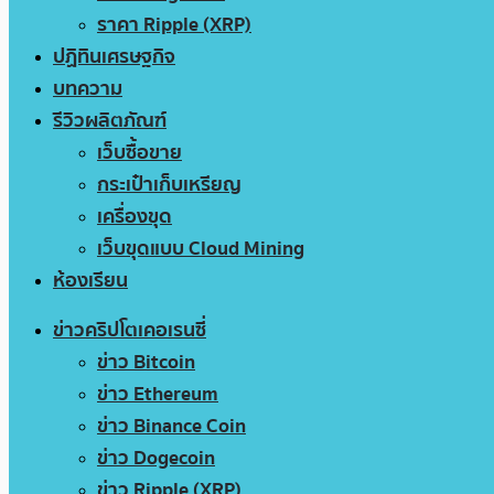
ราคา Ripple (XRP)
ปฏิทินเศรษฐกิจ
บทความ
รีวิวผลิตภัณฑ์
เว็บซื้อขาย
กระเป๋าเก็บเหรียญ
เครื่องขุด
เว็บขุดแบบ Cloud Mining
ห้องเรียน
ข่าวคริปโตเคอเรนซี่
ข่าว Bitcoin
ข่าว Ethereum
ข่าว Binance Coin
ข่าว Dogecoin
ข่าว Ripple (XRP)