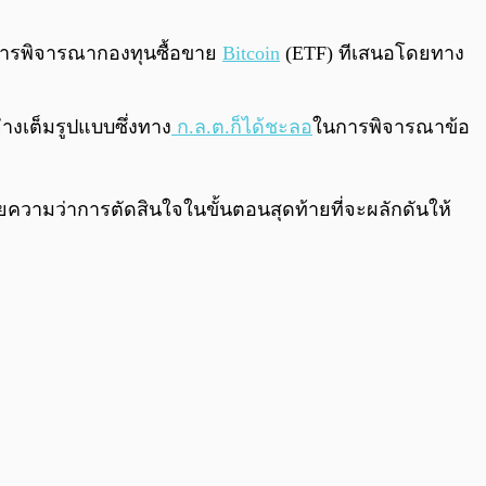
0:00
/
0:00
อการพิจารณากองทุนซื้อขาย
Bitcoin
(ETF) ทีเสนอโดยทาง
่างเต็มรูปแบบซึ่งทาง
ก.ล.ต.ก็ได้ชะลอ
ในการพิจารณาข้อ
ายความว่าการตัดสินใจในขั้นตอนสุดท้ายที่จะผลักดันให้