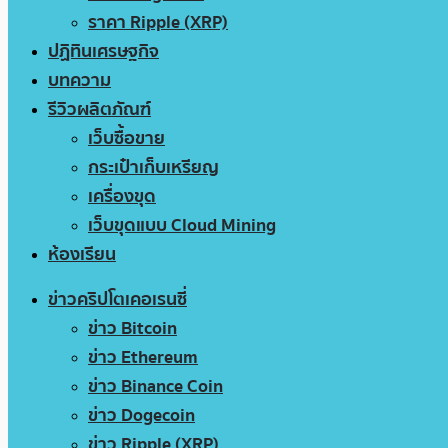
ราคา Ripple (XRP)
ปฏิทินเศรษฐกิจ
บทความ
รีวิวผลิตภัณฑ์
เว็บซื้อขาย
กระเป๋าเก็บเหรียญ
เครื่องขุด
เว็บขุดแบบ Cloud Mining
ห้องเรียน
ข่าวคริปโตเคอเรนซี่
ข่าว Bitcoin
ข่าว Ethereum
ข่าว Binance Coin
ข่าว Dogecoin
ข่าว Ripple (XRP)