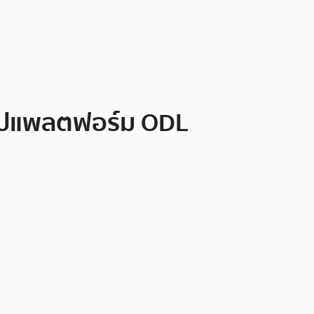
อไปแพลตฟอร์ม ODL