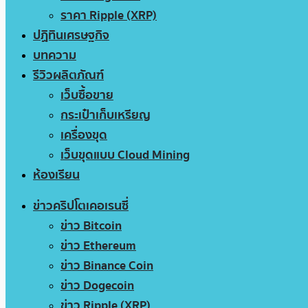
ราคา Ripple (XRP)
ปฏิทินเศรษฐกิจ
บทความ
รีวิวผลิตภัณฑ์
เว็บซื้อขาย
กระเป๋าเก็บเหรียญ
เครื่องขุด
เว็บขุดแบบ Cloud Mining
ห้องเรียน
ข่าวคริปโตเคอเรนซี่
ข่าว Bitcoin
ข่าว Ethereum
ข่าว Binance Coin
ข่าว Dogecoin
ข่าว Ripple (XRP)