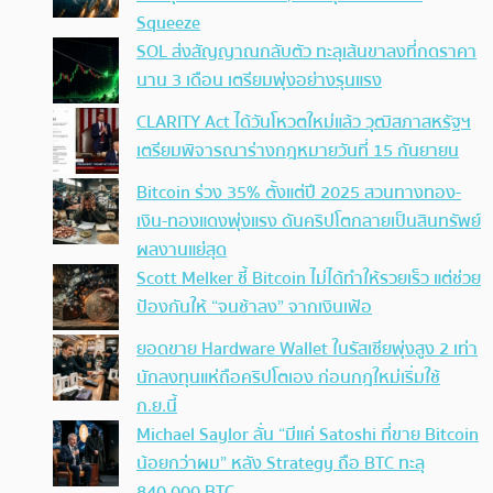
Squeeze
SOL ส่งสัญญาณกลับตัว ทะลุเส้นขาลงที่กดราคา
นาน 3 เดือน เตรียมพุ่งอย่างรุนแรง
CLARITY Act ได้วันโหวตใหม่แล้ว วุฒิสภาสหรัฐฯ
เตรียมพิจารณาร่างกฎหมายวันที่ 15 กันยายน
Bitcoin ร่วง 35% ตั้งแต่ปี 2025 สวนทางทอง-
เงิน-ทองแดงพุ่งแรง ดันคริปโตกลายเป็นสินทรัพย์
ผลงานแย่สุด
Scott Melker ชี้ Bitcoin ไม่ได้ทำให้รวยเร็ว แต่ช่วย
ป้องกันให้ “จนช้าลง” จากเงินเฟ้อ
ยอดขาย Hardware Wallet ในรัสเซียพุ่งสูง 2 เท่า
นักลงทุนแห่ถือคริปโตเอง ก่อนกฎใหม่เริ่มใช้
ก.ย.นี้
Michael Saylor ลั่น “มีแค่ Satoshi ที่ขาย Bitcoin
น้อยกว่าผม” หลัง Strategy ถือ BTC ทะลุ
840,000 BTC