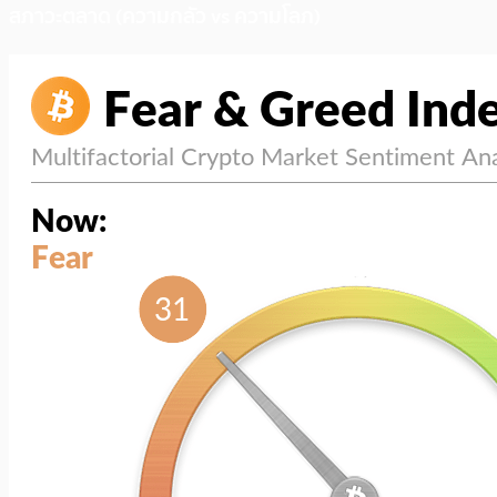
สภาวะตลาด (ความกลัว vs ความโลภ)