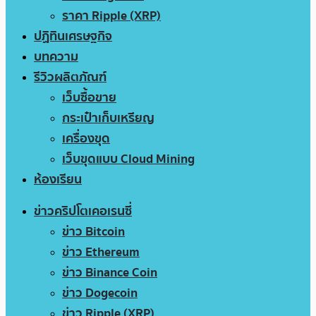
ราคา Ripple (XRP)
ปฏิทินเศรษฐกิจ
บทความ
รีวิวผลิตภัณฑ์
เว็บซื้อขาย
กระเป๋าเก็บเหรียญ
เครื่องขุด
เว็บขุดแบบ Cloud Mining
ห้องเรียน
ข่าวคริปโตเคอเรนซี่
ข่าว Bitcoin
ข่าว Ethereum
ข่าว Binance Coin
ข่าว Dogecoin
ข่าว Ripple (XRP)