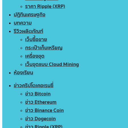
ราคา Ripple (XRP)
ปฏิทินเศรษฐกิจ
บทความ
รีวิวผลิตภัณฑ์
เว็บซื้อขาย
กระเป๋าเก็บเหรียญ
เครื่องขุด
เว็บขุดแบบ Cloud Mining
ห้องเรียน
ข่าวคริปโตเคอเรนซี่
ข่าว Bitcoin
ข่าว Ethereum
ข่าว Binance Coin
ข่าว Dogecoin
ข่าว Ripple (XRP)