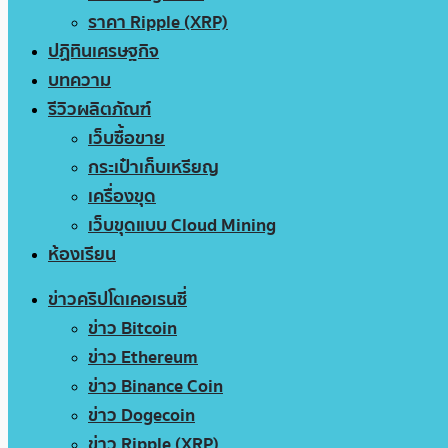
ราคา Ripple (XRP)
ปฏิทินเศรษฐกิจ
บทความ
รีวิวผลิตภัณฑ์
เว็บซื้อขาย
กระเป๋าเก็บเหรียญ
เครื่องขุด
เว็บขุดแบบ Cloud Mining
ห้องเรียน
ข่าวคริปโตเคอเรนซี่
ข่าว Bitcoin
ข่าว Ethereum
ข่าว Binance Coin
ข่าว Dogecoin
ข่าว Ripple (XRP)