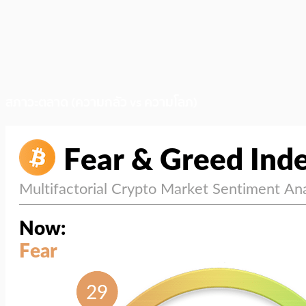
สภาวะตลาด (ความกลัว vs ความโลภ)