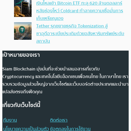
เงินไหลเข้า Bitcoin ETF ทะลุ 620 ล้านดอลลาร์
หลังช่องโหว่ Coldcard ทำลายความเชื่อมั่นการ
เก็บเหรียญเอง
Tether รุกขยายธุรกิจ Tokenization สู่
ซาอุดีอาระเบียประเดิมด้วยอสังหาริมทรัพย์ระดับ
สถาบัน
เป้าหมายของเรา
Siam Blockchain มุ่งมั่นที่จะช่วยนำเสนอสารเกี่ยวกับ
Cryptocurrency และเทคโนโลยีบล็อกเชนเพื่อคนไทย ในภาษาไทย เรา
รวบรวมข้อมูลส่วนใหญ่จากเว็บไซต์และเว็บบอร์ดต่างประเทศและนำมา
แปลส่งตรงถึงฟีดคุณ
เกี่ยวกับเว็บไซต์นี้
ทีมงาน
ติดต่อเรา
นโยบายความเป็นส่วนตัว
ข้อตกลงในการใช้งาน