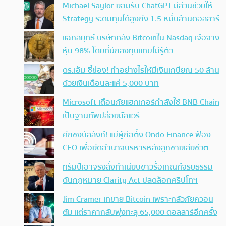
Michael Saylor ยอมรับ ChatGPT มีส่วนช่วยให้
Strategy ระดมทุนได้สูงถึง 1.5 หมื่นล้านดอลลาร์
แฉกลยุทธ์ บริษัทคลัง Bitcoinใน Nasdaq เจือจาง
หุ้น 98% โดยที่นักลงทุนแทบไม่รู้ตัว
ดร.เอ็ม ชี้ช่อง! ทำอย่างไรให้มีเงินเกษียณ 50 ล้าน
ด้วยเงินเดือนละแค่ 5,000 บาท
Microsoft เตือนภัยแฮกเกอร์กำลังใช้ BNB Chain
เป็นฐานทัพปล่อยมัลแวร์
ศึกชิงบัลลังก์! แม่ผู้ก่อตั้ง Ondo Finance ฟ้อง
CEO เพื่อยึดอำนาจบริหารหลังลูกชายเสียชีวิต
ทรัมป์เอาจริง สั่งทำเนียบขาวรื้อเกณฑ์จริยธรรม
ดันกฎหมาย Clarity Act ปลดล็อกคริปโทฯ
Jim Cramer เทขาย Bitcoin เพราะกลัวภัยควอน
ตัม แต่ราคากลับพุ่งทะลุ 65,000 ดอลลาร์อีกครั้ง