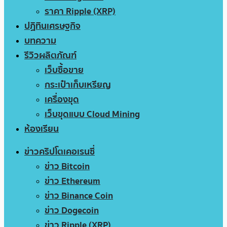
ราคา Ripple (XRP)
ปฏิทินเศรษฐกิจ
บทความ
รีวิวผลิตภัณฑ์
เว็บซื้อขาย
กระเป๋าเก็บเหรียญ
เครื่องขุด
เว็บขุดแบบ Cloud Mining
ห้องเรียน
ข่าวคริปโตเคอเรนซี่
ข่าว Bitcoin
ข่าว Ethereum
ข่าว Binance Coin
ข่าว Dogecoin
ข่าว Ripple (XRP)