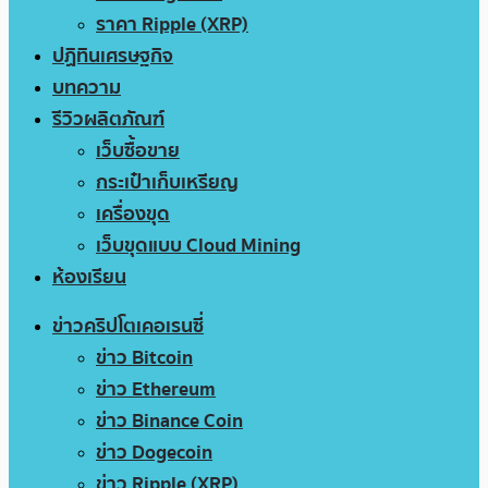
ราคา Ripple (XRP)
ปฏิทินเศรษฐกิจ
บทความ
รีวิวผลิตภัณฑ์
เว็บซื้อขาย
กระเป๋าเก็บเหรียญ
เครื่องขุด
เว็บขุดแบบ Cloud Mining
ห้องเรียน
ข่าวคริปโตเคอเรนซี่
ข่าว Bitcoin
ข่าว Ethereum
ข่าว Binance Coin
ข่าว Dogecoin
ข่าว Ripple (XRP)