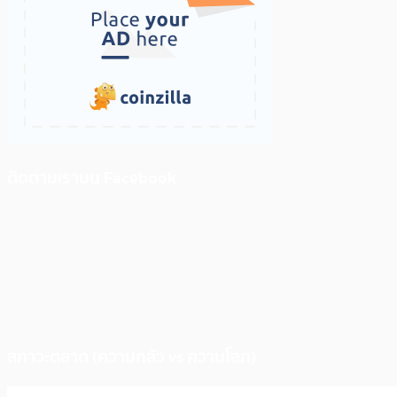
ติดตามเราบน Facebook
สภาวะตลาด (ความกลัว vs ความโลภ)