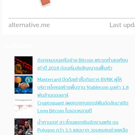
ประเด็นล่าสุด
กิจกรรมบนเครือข่าย Bitcoin แตะจุดต่ำสุดเทียบ
เท่าปี 2018 ก่อนเริ่มส่งสัญญาณฟื้นตัว
Mastercard ปิดดีลเข้าซื้อกิจการ BVNK ผู้ให้
บริการโครงสร้างพื้นฐาน Stablecoin มูลค่า 1.8
พันล้านดอลลาร์
Cryptoquant เผยกองทุนเฮดจ์ฟันด์กลับมาเปิด
Long Bitcoin ในรอบหลายปี
น้ำตานอง! สาวโดนแฮกเงินจัดงานแต่ง บน
Polygon กว่า 3.5 แสนบาท วอนชุมชนช่วยเหลือ