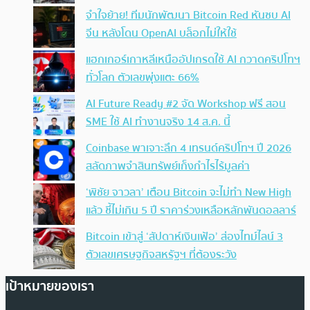
จำใจย้าย! ทีมนักพัฒนา Bitcoin Red หันซบ AI
จีน หลังโดน OpenAI บล็อกไม่ให้ใช้
แฮกเกอร์เกาหลีเหนืออัปเกรดใช้ AI กวาดคริปโทฯ
ทั่วโลก ตัวเลขพุ่งแตะ 66%
AI Future Ready #2 จัด Workshop ฟรี สอน
SME ใช้ AI ทำงานจริง 14 ส.ค. นี้
Coinbase พาเจาะลึก 4 เทรนด์คริปโทฯ ปี 2026
สลัดภาพจำสินทรัพย์เก็งกำไรไร้มูลค่า
‘พิชัย จาวลา’ เตือน Bitcoin จะไม่ทำ New High
แล้ว ชี้ไม่เกิน 5 ปี ราคาร่วงเหลือหลักพันดอลลาร์
Bitcoin เข้าสู่ ‘สัปดาห์เงินเฟ้อ’ ส่องไทม์ไลน์ 3
ตัวเลขเศรษฐกิจสหรัฐฯ ที่ต้องระวัง
เป้าหมายของเรา