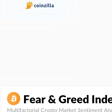
ติดตามเราบน Facebook
สภาวะตลาด (ความกลัว vs ความโลภ)