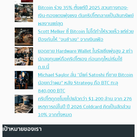
Bitcoin ร่วง 35% ตั้งแต่ปี 2025 สวนทางทอง-
เงิน-ทองแดงพุ่งแรง ดันคริปโตกลายเป็นสินทรัพย์
ผลงานแย่สุด
Scott Melker ชี้ Bitcoin ไม่ได้ทำให้รวยเร็ว แต่ช่วย
ป้องกันให้ “จนช้าลง” จากเงินเฟ้อ
ยอดขาย Hardware Wallet ในรัสเซียพุ่งสูง 2 เท่า
นักลงทุนแห่ถือคริปโตเอง ก่อนกฎใหม่เริ่มใช้
ก.ย.นี้
Michael Saylor ลั่น “มีแค่ Satoshi ที่ขาย Bitcoin
น้อยกว่าผม” หลัง Strategy ถือ BTC ทะลุ
840,000 BTC
คริปโตถูกขโมยไปแล้วกว่า $1,200 ล้าน จาก 276
เหตุการณ์ในปี ปี 2026 Coldcard คิดเป็นสัดส่วน
10% จากทั้งหมด
เป้าหมายของเรา