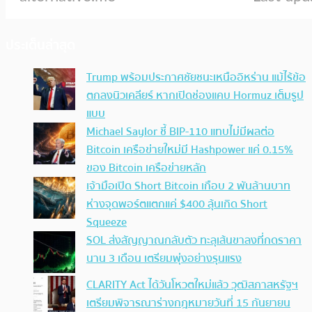
ประเด็นล่าสุด
Trump พร้อมประกาศชัยชนะเหนืออิหร่าน แม้ไร้ข้อ
ตกลงนิวเคลียร์ หากเปิดช่องแคบ Hormuz เต็มรูป
แบบ
Michael Saylor ชี้ BIP-110 แทบไม่มีผลต่อ
Bitcoin เครือข่ายใหม่มี Hashpower แค่ 0.15%
ของ Bitcoin เครือข่ายหลัก
เจ้ามือเปิด Short Bitcoin เกือบ 2 พันล้านบาท
ห่างจุดพอร์ตแตกแค่ $400 ลุ้นเกิด Short
Squeeze
SOL ส่งสัญญาณกลับตัว ทะลุเส้นขาลงที่กดราคา
นาน 3 เดือน เตรียมพุ่งอย่างรุนแรง
CLARITY Act ได้วันโหวตใหม่แล้ว วุฒิสภาสหรัฐฯ
เตรียมพิจารณาร่างกฎหมายวันที่ 15 กันยายน