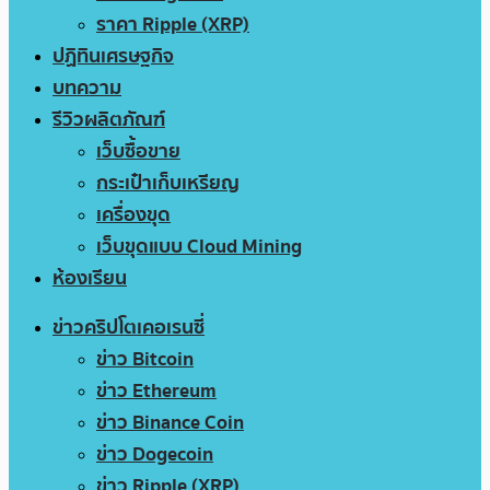
ราคา Ripple (XRP)
ปฏิทินเศรษฐกิจ
บทความ
รีวิวผลิตภัณฑ์
เว็บซื้อขาย
กระเป๋าเก็บเหรียญ
เครื่องขุด
เว็บขุดแบบ Cloud Mining
ห้องเรียน
ข่าวคริปโตเคอเรนซี่
ข่าว Bitcoin
ข่าว Ethereum
ข่าว Binance Coin
ข่าว Dogecoin
ข่าว Ripple (XRP)