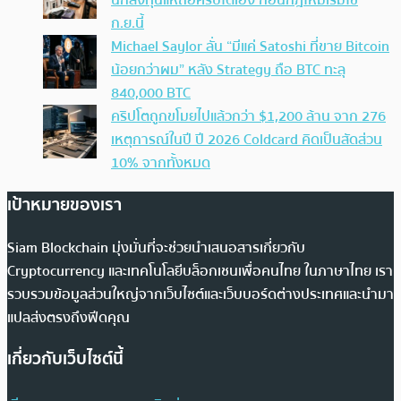
นักลงทุนแห่ถือคริปโตเอง ก่อนกฎใหม่เริ่มใช้
ก.ย.นี้
Michael Saylor ลั่น “มีแค่ Satoshi ที่ขาย Bitcoin
น้อยกว่าผม” หลัง Strategy ถือ BTC ทะลุ
840,000 BTC
คริปโตถูกขโมยไปแล้วกว่า $1,200 ล้าน จาก 276
เหตุการณ์ในปี ปี 2026 Coldcard คิดเป็นสัดส่วน
10% จากทั้งหมด
เป้าหมายของเรา
Siam Blockchain มุ่งมั่นที่จะช่วยนำเสนอสารเกี่ยวกับ
Cryptocurrency และเทคโนโลยีบล็อกเชนเพื่อคนไทย ในภาษาไทย เรา
รวบรวมข้อมูลส่วนใหญ่จากเว็บไซต์และเว็บบอร์ดต่างประเทศและนำมา
แปลส่งตรงถึงฟีดคุณ
เกี่ยวกับเว็บไซต์นี้