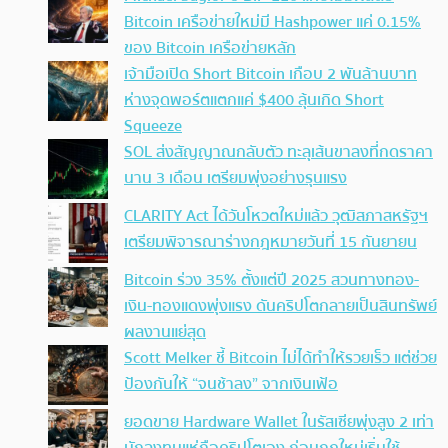
Bitcoin เครือข่ายใหม่มี Hashpower แค่ 0.15%
ของ Bitcoin เครือข่ายหลัก
เจ้ามือเปิด Short Bitcoin เกือบ 2 พันล้านบาท
ห่างจุดพอร์ตแตกแค่ $400 ลุ้นเกิด Short
Squeeze
SOL ส่งสัญญาณกลับตัว ทะลุเส้นขาลงที่กดราคา
นาน 3 เดือน เตรียมพุ่งอย่างรุนแรง
CLARITY Act ได้วันโหวตใหม่แล้ว วุฒิสภาสหรัฐฯ
เตรียมพิจารณาร่างกฎหมายวันที่ 15 กันยายน
Bitcoin ร่วง 35% ตั้งแต่ปี 2025 สวนทางทอง-
เงิน-ทองแดงพุ่งแรง ดันคริปโตกลายเป็นสินทรัพย์
ผลงานแย่สุด
Scott Melker ชี้ Bitcoin ไม่ได้ทำให้รวยเร็ว แต่ช่วย
ป้องกันให้ “จนช้าลง” จากเงินเฟ้อ
ยอดขาย Hardware Wallet ในรัสเซียพุ่งสูง 2 เท่า