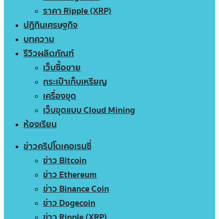
ราคา Ripple (XRP)
ปฏิทินเศรษฐกิจ
บทความ
รีวิวผลิตภัณฑ์
เว็บซื้อขาย
กระเป๋าเก็บเหรียญ
เครื่องขุด
เว็บขุดแบบ Cloud Mining
ห้องเรียน
ข่าวคริปโตเคอเรนซี่
ข่าว Bitcoin
ข่าว Ethereum
ข่าว Binance Coin
ข่าว Dogecoin
ข่าว Ripple (XRP)