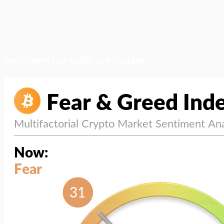
สภาวะตลาด (ความกลัว vs ความโลภ)