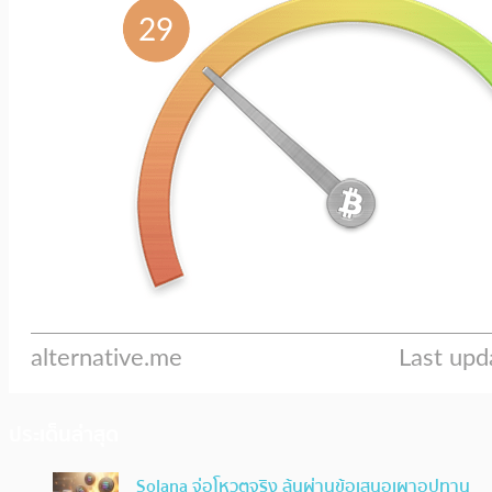
ประเด็นล่าสุด
Solana จ่อโหวตจริง ลุ้นผ่านข้อเสนอเผาอุปทาน