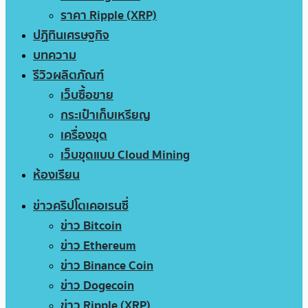
ราคา Ripple (XRP)
ปฏิทินเศรษฐกิจ
บทความ
รีวิวผลิตภัณฑ์
เว็บซื้อขาย
กระเป๋าเก็บเหรียญ
เครื่องขุด
เว็บขุดแบบ Cloud Mining
ห้องเรียน
ข่าวคริปโตเคอเรนซี่
ข่าว Bitcoin
ข่าว Ethereum
ข่าว Binance Coin
ข่าว Dogecoin
ข่าว Ripple (XRP)