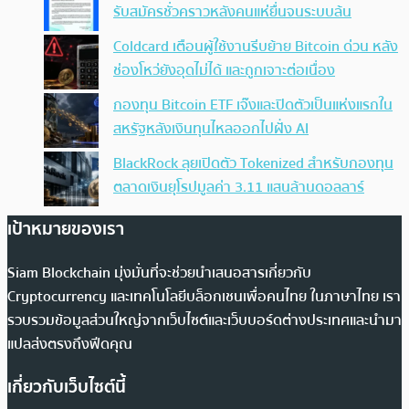
รับสมัครชั่วคราวหลังคนแห่ยื่นจนระบบล้น
Coldcard เตือนผู้ใช้งานรีบย้าย Bitcoin ด่วน หลัง
ช่องโหว่ยังอุดไม่ได้ และถูกเจาะต่อเนื่อง
กองทุน Bitcoin ETF เจ๊งและปิดตัวเป็นแห่งแรกใน
สหรัฐหลังเงินทุนไหลออกไปฝั่ง AI
BlackRock ลุยเปิดตัว Tokenized สำหรับกองทุน
ตลาดเงินยุโรปมูลค่า 3.11 แสนล้านดอลลาร์
เป้าหมายของเรา
Siam Blockchain มุ่งมั่นที่จะช่วยนำเสนอสารเกี่ยวกับ
Cryptocurrency และเทคโนโลยีบล็อกเชนเพื่อคนไทย ในภาษาไทย เรา
รวบรวมข้อมูลส่วนใหญ่จากเว็บไซต์และเว็บบอร์ดต่างประเทศและนำมา
แปลส่งตรงถึงฟีดคุณ
เกี่ยวกับเว็บไซต์นี้