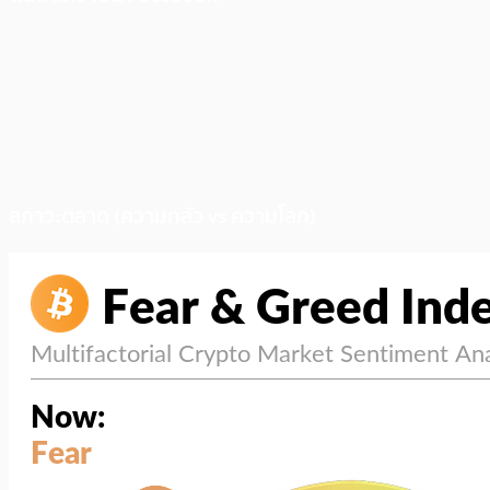
สภาวะตลาด (ความกลัว vs ความโลภ)