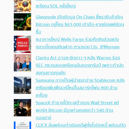
เหรียญ SOL ครั้งใหญ่
Glassnode เปิดข้อมูล On-Chain ชี้แนวรับสำคัญ
Bitcoin อยู่โซน $63,000 เจ้ามือ-รายย่อยแห่ช้อน
ซื้อ
ธนาคารใหญ่ Wells Fargo ร่วมศึกชิงส่วนแบ่ง
ตลาดโทเคนเงินฝาก ตามรอย Citi, JPMorgan
Clarity Act อาจชะงักยาว ๆ หลัง Warren ร้อง
SEC ตรวจสอบเหรียญมีมของทรัมป์ เพราะทำนัก
ลงทุนขาดทุนยับ
Samsung อาจเป็นผู้นำแจกจ่าย Stablecoin หลัง
เตรียมเพิ่มฟีเจอร์ใหม่ในสมาร์ทโฟน 800 ล้าน
เครื่อง
SpaceX ทำรายได้ทะลุเป้าของ Wall Street แต่
พอร์ต Bitcoin มีมูลค่าลดลงกว่า 540 ล้าน
ดอลลาร์
CLICX ลั่นพร้อมดำเนินคดีผู้ตั้งใจบิดหนี้ พร้อมปิด